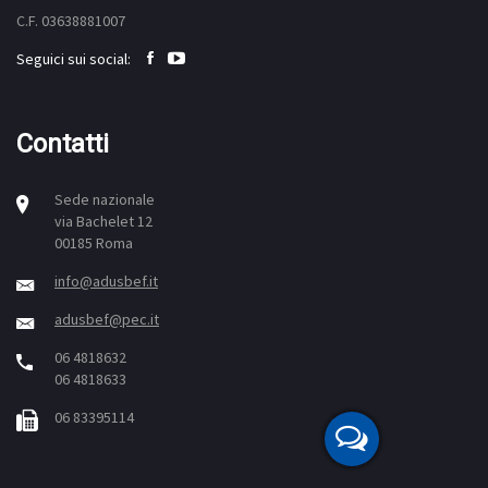
C.F. 03638881007
Seguici sui social:
Contatti
Sede nazionale
via Bachelet 12
00185 Roma
info@adusbef.it
adusbef@pec.it
06 4818632
06 4818633
06 83395114