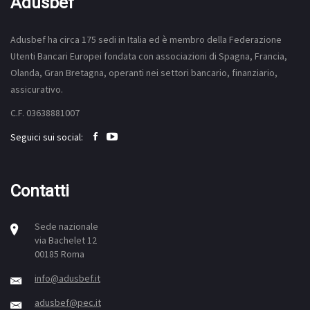
Adusbef
Adusbef ha circa 175
sedi
in Italia ed è membro della Federazione
Utenti Bancari Europei fondata con associazioni di Spagna, Francia,
Olanda, Gran Bretagna, operanti nei settori bancario, finanziario,
assicurativo.
C.F. 03638881007
Seguici sui social:
Contatti
Sede nazionale
via Bachelet 12
00185 Roma
info@adusbef.it
adusbef@pec.it