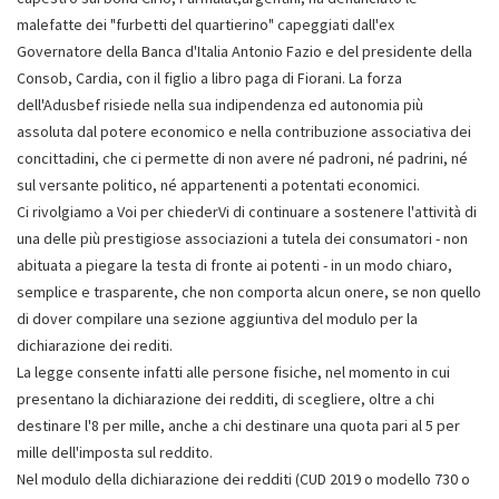
malefatte dei "furbetti del quartierino" capeggiati dall'ex
Governatore della Banca d'Italia Antonio Fazio e del presidente della
Consob, Cardia, con il figlio a libro paga di Fiorani. La forza
dell'Adusbef risiede nella sua indipendenza ed autonomia più
assoluta dal potere economico e nella contribuzione associativa dei
concittadini, che ci permette di non avere né padroni, né padrini, né
sul versante politico, né appartenenti a potentati economici.
Ci rivolgiamo a Voi per chiederVi di continuare a sostenere l'attività di
una delle più prestigiose associazioni a tutela dei consumatori - non
abituata a piegare la testa di fronte ai potenti - in un modo chiaro,
semplice e trasparente, che non comporta alcun onere, se non quello
di dover compilare una sezione aggiuntiva del modulo per la
dichiarazione dei rediti.
La legge consente infatti alle persone fisiche, nel momento in cui
presentano la dichiarazione dei redditi, di scegliere, oltre a chi
destinare l'8 per mille, anche a chi destinare una quota pari al 5 per
mille dell'imposta sul reddito.
Nel modulo della dichiarazione dei redditi (CUD 2019 o modello 730 o