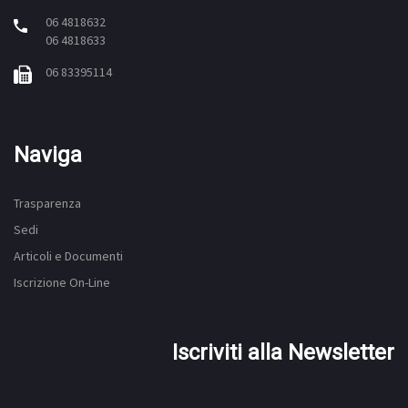
06 4818632
06 4818633
06 83395114
Naviga
Trasparenza
Sedi
Articoli e Documenti
Iscrizione On-Line
Iscriviti alla Newsletter