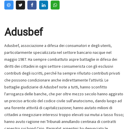
Adusbef
Adusbef, associazione a difesa dei consumatori e degli utenti,
particolarmente specializzata nel settore bancario nacque nel
maggio 1987. Ha sempre combattuto aspre battaglie in difesa dei
diritti dei cittadini in ogni settore consumerista con gli esclusivi
contributi degli iscritti, perché ha sempre rifiutato contributi privati
che possono condizionare anche indirettamente l'attività. Le
battaglie giudiziarie di Adusbef note a tutti, hanno sconfitto
l'arroganza delle banche, che per oltre mezzo secolo hanno aggirato
un preciso articolo del codice civile sull'anatocismo, dando luogo ad
una fiorente attività di capitalizzazione; hanno aiutato milioni di
cittadini a rinegoziare interessi troppo elevati sui mutui a tasso fisso;
hanno avuto ragione nei Tribunali annullando centinaia di contratti
capestro sui bond Cirio, Parmalat,argentini; ha denunciato le