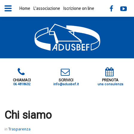
Home
L'associazione
Iscrizione on line
CHIAMACI
SCRIVICI
PRENOTA
06 4818632
info@adusbef.it
una consulenza
X
Chi siamo
in
Trasparenza