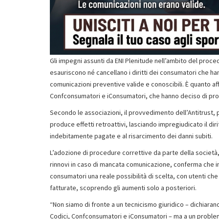
Gli impegni assunti da ENI Plenitude nell’ambito del proc
esauriscono né cancellano i diritti dei consumatori che ha
comunicazioni preventive valide e conoscibili. È quanto 
Confconsumatori e iConsumatori, che hanno deciso di promuo
Secondo le associazioni, il provvedimento dell’Antitrust, pu
produce effetti retroattivi, lasciando impregiudicato il di
indebitamente pagate e al risarcimento dei danni subiti.
L’adozione di procedure correttive da parte della società, 
rinnovi in caso di mancata comunicazione, conferma che i
consumatori una reale possibilità di scelta, con utenti ch
fatturate, scoprendo gli aumenti solo a posteriori.
“Non siamo di fronte a un tecnicismo giuridico – dichiara
Codici, Confconsumatori e iConsumatori – ma a un problem