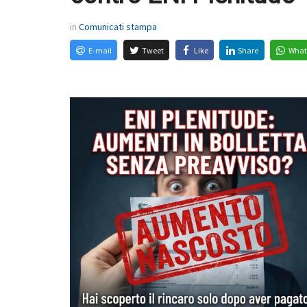
in
Comunicati stampa
E-mail
Tweet
Like
Share
What