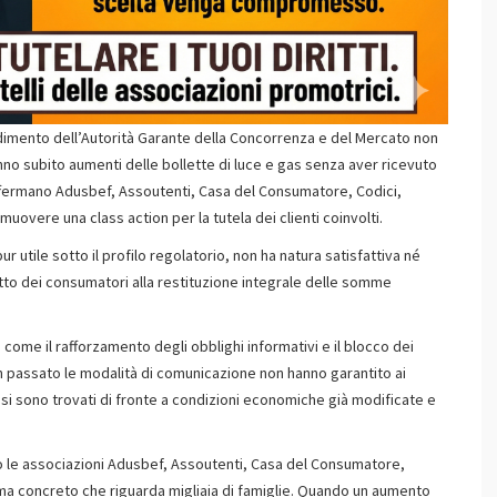
edimento dell’Autorità Garante della Concorrenza e del Mercato non
nno subito aumenti delle bollette di luce e gas senza aver ricevuto
affermano Adusbef, Assoutenti, Casa del Consumatore, Codici,
vere una class action per la tutela dei clienti coinvolti.
r utile sotto il profilo regolatorio, non ha natura satisfattiva né
ritto dei consumatori alla restituzione integrale delle somme
come il rafforzamento degli obblighi informativi e il blocco dei
n passato le modalità di comunicazione non hanno garantito ai
e si sono trovati di fronte a condizioni economiche già modificate e
no le associazioni Adusbef, Assoutenti, Casa del Consumatore,
a concreto che riguarda migliaia di famiglie. Quando un aumento