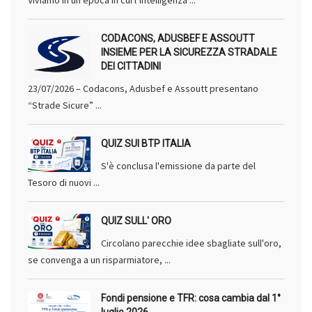
Viviamo in un’epoca in cui l’intelligenza ...
CODACONS, ADUSBEF E ASSOUTT
INSIEME PER LA SICUREZZA STRADALE
DEI CITTADINI
23/07/2026 – Codacons, Adusbef e Assoutt presentano
“Strade Sicure” ...
QUIZ SUI BTP ITALIA
S'è conclusa l'emissione da parte del
Tesoro di nuovi ...
QUIZ SULL' ORO
Circolano parecchie idee sbagliate sull'oro,
se convenga a un risparmiatore, ...
Fondi pensione e TFR: cosa cambia dal 1°