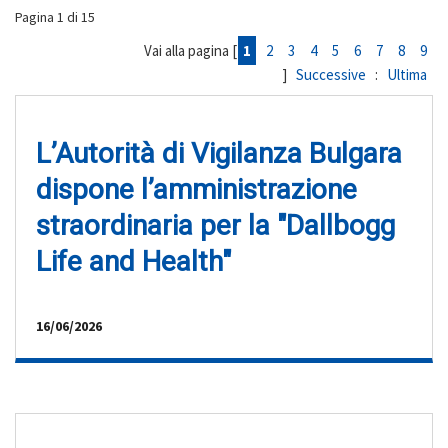
Pagina 1 di 15
Vai alla pagina [
1
2
3
4
5
6
7
8
9
]
Successive
:
Ultima
L’Autorità di Vigilanza Bulgara
dispone l’amministrazione
straordinaria per la "Dallbogg
Life and Health"
16/06/2026