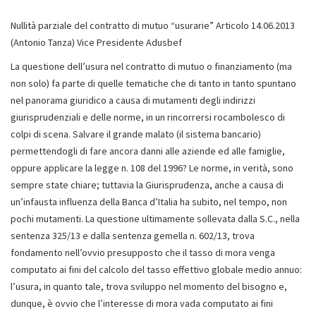
Nullità parziale del contratto di mutuo “usurarie” Articolo 14.06.2013
(Antonio Tanza) Vice Presidente Adusbef
La questione dell’usura nel contratto di mutuo o finanziamento (ma non solo) fa parte di quelle tematiche che di tanto in tanto spuntano nel panorama giuridico a causa di mutamenti degli indirizzi giurisprudenziali e delle norme, in un rincorrersi rocambolesco di colpi di scena. Salvare il grande malato (il sistema bancario) permettendogli di fare ancora danni alle aziende ed alle famiglie, oppure applicare la legge n. 108 del 1996? Le norme, in verità, sono sempre state chiare; tuttavia la Giurisprudenza, anche a causa di un’infausta influenza della Banca d’Italia ha subito, nel tempo, non pochi mutamenti. La questione ultimamente sollevata dalla S.C., nella sentenza 325/13 e dalla sentenza gemella n. 602/13, trova fondamento nell’ovvio presupposto che il tasso di mora venga computato ai fini del calcolo del tasso effettivo globale medio annuo: l’usura, in quanto tale, trova sviluppo nel momento del bisogno e, dunque, è ovvio che l’interesse di mora vada computato ai fini dell’applicazione della legge sull’usura. Questa ovvietà è stata in verità obiettata da numerosissime sentenze che hanno negato al tasso di mora, alle CMS, ecc., di poter rientrare nel calcolo del tasso usurario: questo per una sorta di sudditanza psicologica dall’ente che per eccellenza ha caratterizzato la massima espressione della competenza nella politica bancaria, senza tener conto che detta entità non può sostanzialmente essere indipendente a causa della sua composizione societaria. Infatti, la Banca d’Italia è la Spa delle banche e nel ruolo dell’usura ha giocato un ruolo marcatamente filobancario: ci sono voluti 15 anni perché la S.C. se ne accorgesse. La logica dei filobancari per escludere la rilevanza dell’interesse moratorio ai fini dell’usura era quella di considerare il tasso di mora come un interesse punitivo, legato all’inadempimento e, dunque, derivante dalla rottura dell’equilibrio sinallagmatico addebitabile ad un evento patologico legato alla sfera volontaria, o quantomeno consapevole, del cliente che non pagava la rata. Le sentenze della Cassazione n. 325 e 602 del 2013, in verità, non rappresentano alcuna novità, ma consolidano la corrente di pensiero maturatasi nell’ultimo decennio. Il tenore letterale della norma dell’art. 644, comma 4, c.p. induce chiaramente a ritenere compresi nel tasso gli interessi corrispettivi, quelli compensativi ed anche quelli risarcitori. Ma, come si è detto, l'interpretazione proposta non è stata subito pacifica dopo l'entrata in vigore della legge: basti pensare che la Banca d’Italia ha creato tutti i presupposti per innalzare, in favore delle banche, il tetto del tasso di soglia, escludendo (contra legem) numerose voci di costo. Ha isolato le CMS dal Teg, per poi (messa alle strette nel processo di Palmi) sostenere che, accanto all’usura sul tasso, ne esiste una differente sulle CMS. Ha negato che il tasso moratorio rientrasse nel TEG. Con questo andamento ondeggiante ha creato l’alibi al ceto bancario che si è visto assolto in tutti i processi perché si è operato senza alcun dolo. Dubbi interpretativi sono, ovviamente, sorti a seguito dell'emanazione delle prime istruzioni, del 30 settembre 1996, che la Banca d'Italia ha indirizzato agli operatori economici del settore per la rilevazione dei tassi trimestrali (la prima rilevazione è del marzo 97, con prima applicazione dal 1° aprile 1997). La Banca d'Italia ha indicato, sempre in palese violazione del testo di cui all’art. 2 della legge 108 del 7 marzo 1996, agli intermediari finanziari di escludere gli interessi di mora nel calcolo dei tassi praticati, da comunicare ai fini delle rilevazioni del TEGM. L'equivocità e confusione è risultata accresciuta dalla circostanza che il decreto del MEF, relativo alla pubblicazione dei tassi d'usura, sposa (come ha sempre fatto in tutti gli anni) le decisioni contra legem della Banca d’Italia e riporta all'art. 3, comma 2: "Le banche e gli intermediari finanziari, al fine di verificare il rispetto del limite di cui all'art. 2, comma 4, della legge 7 marzo 1996, n. 108, si attengono ai criteri di calcolo delle istruzioni per la rilevazione del tasso effettivo globale medio ai sensi della legge sull'usura emanate dalla Banca d'Italia.". [....] A partire dal marzo 2003 una disposizione contenuta nell'art. 3, comma 4, dei decreti del MEF ha riproposto dubbi interpretativi e incertezze sull'assoggettabilità degli interessi risarcitori al limite della legge. Si tratta della norma che menziona un'indagine campionaria effettuata dalla Banca d'Italia nel III trimestre 2001, secondo la quale la maggiorazione stabilita nei contratti per i casi di ritardato pagamento sarebbe uguale — nella media — a 2,1 punti percentuali. Tale rilevazione - che illustra le condizioni di accesso e gestione del credito nella concreta realtà economica - non può autorizzare un'interpretazione in contrasto con la lettera della legge sui cardini della condotta illecita. Su questa esclusione si è fondata un'interpretazione restrittiva della norma penale che escludeva gli interessi moratori dall'ambito di applicazione della norma penale. La sentenza della Cass. n°5286/00[1] e quella della C. Cost. n° 29/2002[2] (gli interessi dei consumatori furono difesi da Adusbef) si sono pronunciate stabilendo che il tasso soglia comprende anche gli interessi moratori. Tale interpretazione trova conforto normativo (dirimente e positivo): •nel tenore letterale della Legge 108/96 (secondo cui l'art. 644 fissa il limite oltre il quale gli interessi sono sempre usurari) e dell'art. 644 c.p. (secondo cui nella determinazione del tasso in concreto applicato si tiene conto di commissioni, spese e remunerazione a qualunque titolo escluse imposte e tasse); •nel contenuto dell'art. 1 del D.L.394/00 "interpretazione autentica della L.108/96 contenente disposizioni in materia di usura" convertito in L. 24/2001 che riconduce alla nozione di interessi usurari quelli convenuti "a qualsiasi titolo". Tale espressione deve intendersi comprensiva anche degli interessi moratori, come si desume dalla relazione governativa che accompagna il decreto che fa esplicito riferimento a ogni tipologia di interesse sia esso corrispettivo, compensativo o moratorio. Trova altresì conforto giurisprudenziale:•nelle citate sentenze della Cass. n°5286/00 e della C. Cost. 29 del 25 febbraio 2002; •nella sentenza della Suprema Corte n° 12028 del 2010 (Gallo) in cui si afferma che la legge — art. 644 c.p. e L. 108/96 — è l’unica fonte legittimata all’individuazione e descrizione degli elementi costitutivi del reato e che la fonte normativa secondaria integra il precetto per la sola quantificazione - in senso strettamente economico - dell’entità della soglia; •nella sentenza n. 325 del 9 gennaio 2013 (Relat. Cons. Didone) testualmente i giudici di legittimità affermano che: “Quanto al profilo sub b) (usurarietà dei tassi) va rilevato che parte ricorrente deduce che l’interesse pattuito (inizialmente fisso e poi variabile) era del 10.5%, in contrasto con quanto è previsto dal D.M. 27/3/1998 che indica il tasso praticabile per il mutuo nella misura dell’8.29%. Tale tasso dovrebbe ritenersi usurario a norma dell’art. 1 comma 4 della L. 108/96 tanto più ove si consideri che fu richiesto per l’acquisto di un bene primario quale la casa di abitazione e che dovrebbe tenersi conto della prevista maggiorazione di 3 punti in caso di mora. La censura sub b), nella parte in cui ripete l’assunto - già correttamente disatteso dalla Corte di merito - secondo cui la natura usuraria discenderebbe dalla finalità del mutuo, contratto per l’acquisto della propria casa, è infondata in quanto, ai sensi del nuovo testo dell’art. 644, comma 3, c.p. sono usurari gli interessi che superano il limite stabilito dalla legge ovvero “gli interessi, anche se inferiori a tale limite, e gli altri vantaggi o compensi che, avuto riguardo alle concrete modalità del fatto e al tasso medio praticato per operazioni similari, risultano comunque sproporzionati rispetto alla prestazione di denaro o di altra utilità, ovvero all’opera di mediazione, quando chi li ha dati o promessi si trova in condizioni di difficoltà economica o finanziaria”. E, a tale scopo, non è sufficiente dedurre che il mutuo è stato stipulato per l’acquisto di un’abitazione. La stessa censura (sub b), invece, è fondata in relazione al tasso usurario perché dalla trascrizione dell’atto di appello risulta che parte ricorrente aveva specificamente censurato il calcolo del tasso pattuito in raffronto con il tasso soglia senza tenere conto della maggiorazione di tre punti a titolo di mora, laddove, invece, ai fini dell’applicazione dell’art. 644 del codice penale e dell’art. 1815, secondo comma, del codice civile, si intendono usurari gli interessi che superano il limite stabilito dalla legge nel momento in cui essi sono promessi o comunque convenuti, a qualunque titolo, quindi anche a titolo di interessi moratori (Corte Cost. 25 febbraio 2002 n. 29: “il riferimento, contenuto nell’art. 1, comma 1, del decreto-legge n. 394 del 2000, agli interessi a qualunque titolo convenuti rende plausibile - senza necessità di specifica motivazione - l’assunto, del resto fatto proprio anche dal giudice di legittimità, secondo cui il tasso soglia riguarderebbe anche gli interessi moratori”; Cass., n. 5324/2003). Ciò posto, le fonti secondarie non possono prevalere sull’interpretazione letterale della norma della legge (limite oltre il quale gli interessi sono SEMPRE usurari) ribadita dalla legge interpretativa del 2000 (DL 394/00 conv. L. 24/2001). La norma penale rinvia ai decreti MEF perché intende ancorare il tasso soglia ad un indicatore fisiologico del mercato del credito che riproduca il più fedelmente possibile le condizioni reali di accesso al credito. Infine, sulla valenza delle fonti secondarie e, segnatamente, sul valore delle Circolari della Banca d’Italia, vale la pena di riportare le parole delle S.C. 46669/2011 ed il ruolo effettivamente svolto dalla Banca d’Ita