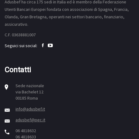
Adusbef ha circa 175
sedi
in Italia ed è membro della Federazione
Utenti Bancari Europei fondata con associazioni di Spagna, Francia,
Olanda, Gran Bretagna, operanti nei settori bancario, finanziario,
assicurativo.
C.F. 03638881007
Seguici sui social:
Contatti
Sede nazionale
via Bachelet 12
00185 Roma
info@adusbef.it
adusbef@pec.it
06 4818632
06 4818633