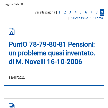
Pagina 9 di 68
Vai alla pagina [
1
2
3
4
5
6
7
8
9
]
Successive
:
Ultima
PuntO 78-79-80-81 Pensioni:
un problema quasi inventato.
di M. Novelli 16-10-2006
11/08/2011