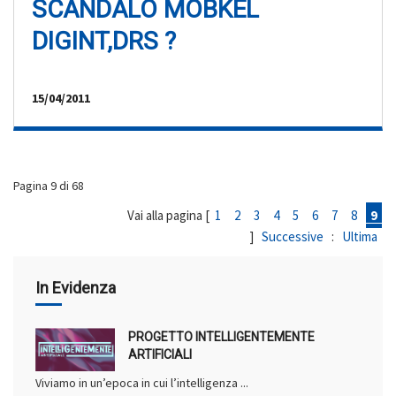
SCANDALO MOBKEL
DIGINT,DRS ?
15/04/2011
Pagina 9 di 68
Vai alla pagina [
1
2
3
4
5
6
7
8
9
]
Successive
:
Ultima
In Evidenza
PROGETTO INTELLIGENTEMENTE
ARTIFICIALI
Viviamo in un’epoca in cui l’intelligenza ...