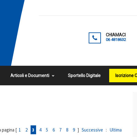
CHIAMACI
06 4818632
Articoli e Documenti
Sportello Digitale
Iscrizione 
la pagina [
1
2
3
4
5
6
7
8
9
]
Successive
:
Ultima