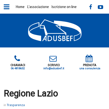
Home
L'associazione
Iscrizione on line
CHIAMACI
SCRIVICI
PRENOTA
06 4818632
info@adusbef.it
una consulenza
X
Regione Lazio
in
Trasparenza