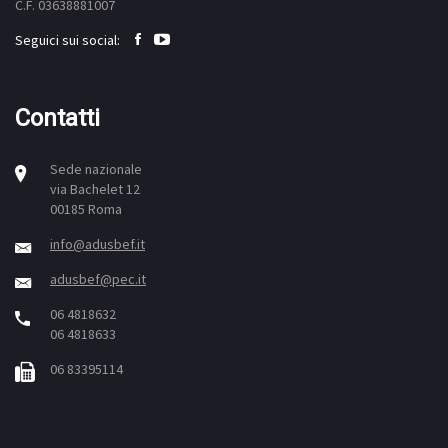
C.F. 03638881007
Seguici sui social:
Contatti
Sede nazionale
via Bachelet 12
00185 Roma
info@adusbef.it
adusbef@pec.it
06 4818632
06 4818633
06 83395114