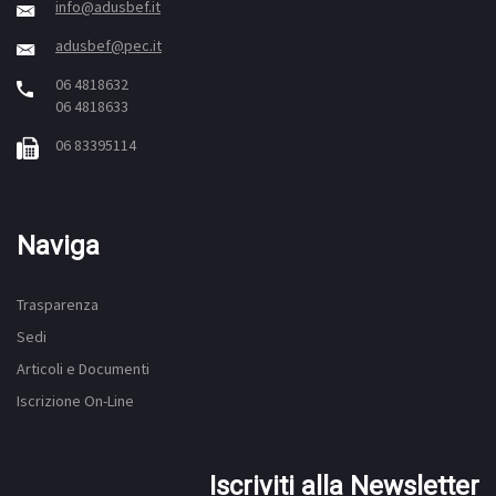
info@adusbef.it
adusbef@pec.it
06 4818632
06 4818633
06 83395114
Naviga
Trasparenza
Sedi
Articoli e Documenti
Iscrizione On-Line
Iscriviti alla Newsletter