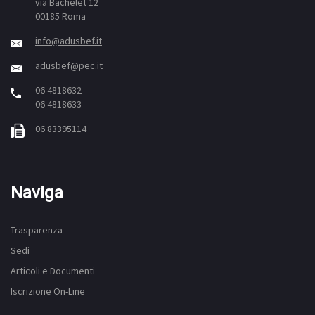
via Bachelet 12
00185 Roma
info@adusbef.it
adusbef@pec.it
06 4818632
06 4818633
06 83395114
Naviga
Trasparenza
Sedi
Articoli e Documenti
Iscrizione On-Line