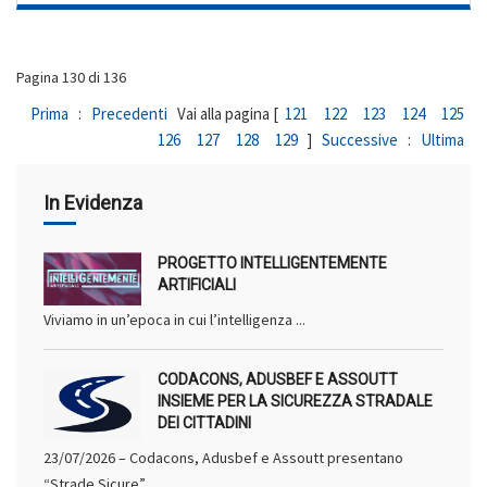
Pagina 130 di 136
Prima
:
Precedenti
Vai alla pagina [
121
122
123
124
125
126
127
128
129
]
Successive
:
Ultima
In Evidenza
PROGETTO INTELLIGENTEMENTE
ARTIFICIALI
Viviamo in un’epoca in cui l’intelligenza ...
CODACONS, ADUSBEF E ASSOUTT
INSIEME PER LA SICUREZZA STRADALE
DEI CITTADINI
23/07/2026 – Codacons, Adusbef e Assoutt presentano
“Strade Sicure” ...