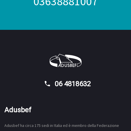
03638881007
06 4818632
Adusbef
Adusbef ha circa 175
sedi
in Italia ed è membro della Federazione