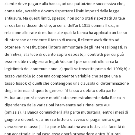
cliente deve pagare alla banca, ad una pattuizione successiva che,
come tale, avrebbe dovuto rispettare i limiti imposti dalla legge
antiusura. Ma questi limiti, spesso, non sono stati rispettati! Da tale
circostanza discende che, ai sensi dell'art. 1815 comma II c.c., in
relazione alle rate di mutuo sulle quali la banca ha applicato un tasso
di interesse eccedente il tasso di usura, il cliente avrà diritto ad
ottenere in restituzione l'intero ammontare degli interessi pagati. In
definitiva, alla luce di quanto sopra esposto, i contratti per cui può
essere utile rivolgersi ai legali Adusbef per un controllo circa la
legittimità dei contenuti sono: a) quelli sottoscritti prima del 1996; b) a
tasso variabile (o con una componente variabile che segue una a
tasso fisso); c) quelli che contengono una clausola di determinazione
degli interessi di questo genere: “il tasso a debito della parte
Mutuataria potrà essere modificato semestralmente dalla Banca in
dipendenza delle variazioni intervenute nel Prime Rate ABI...
(omissis)...la Banca comunicherà alla parte mutuataria, entro i mesi di
giugno e dicembre, a mezzo lettera o avviso di pagamento ogni
variazione di tasso [...] La parte Mutuataria avrà tuttavia la facoltà di
non accettarla; in tal caso essa dovrà provvedere entro 20 giorni