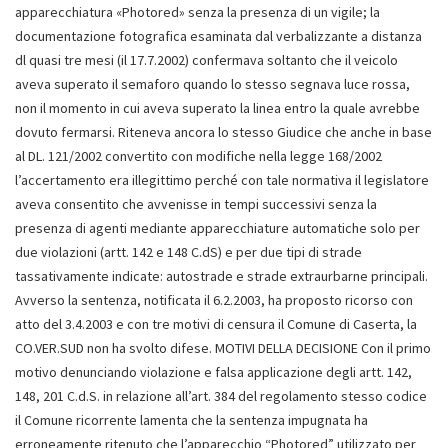
apparecchiatura «Photored» senza la presenza di un vigile; la
documentazione fotografica esaminata dal verbalizzante a distanza
dl quasi tre mesi (il 17.7.2002) confermava soltanto che il veicolo
aveva superato il semaforo quando lo stesso segnava luce rossa,
non il momento in cui aveva superato la linea entro la quale avrebbe
dovuto fermarsi. Riteneva ancora lo stesso Giudice che anche in base
al DL. 121/2002 convertito con modifiche nella legge 168/2002
l’accertamento era illegittimo perché con tale normativa il legislatore
aveva consentito che avvenisse in tempi successivi senza la
presenza di agenti mediante apparecchiature automatiche solo per
due violazioni (artt. 142 e 148 C.dS) e per due tipi di strade
tassativamente indicate: autostrade e strade extraurbarne principali.
Avverso la sentenza, notificata il 6.2.2003, ha proposto ricorso con
atto del 3.4.2003 e con tre motivi di censura il Comune di Caserta, la
CO.VER.SUD non ha svolto difese. MOTIVI DELLA DECISIONE Con il primo
motivo denunciando violazione e falsa applicazione degli artt. 142,
148, 201 C.d.S. in relazione all’art. 384 del regolamento stesso codice
il Comune ricorrente lamenta che la sentenza impugnata ha
erroneamente ritenuto che l’apparecchio “Photored” utilizzato per