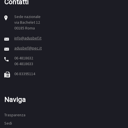
Contatti
Sede nazionale
via Bachelet 12
00185 Roma
info@adusbef.it
adusbef@pec.it
06 4818632
06 4818633
06 83395114
Naviga
Trasparenza
Sedi