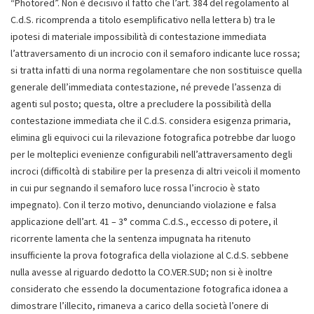
“Photored”. Non è decisivo il fatto che l’art. 384 del regolamento al
C.d.S. ricomprenda a titolo esemplificativo nella lettera b) tra le
ipotesi di materiale impossibilità di contestazione immediata
l’attraversamento di un incrocio con il semaforo indicante luce rossa;
si tratta infatti di una norma regolamentare che non sostituisce quella
generale dell’immediata contestazione, né prevede l’assenza di
agenti sul posto; questa, oltre a precludere la possibilità della
contestazione immediata che il C.d.S. considera esigenza primaria,
elimina gli equivoci cui la rilevazione fotografica potrebbe dar luogo
per le molteplici evenienze configurabili nell’attraversamento degli
incroci (difficoltà di stabilire per la presenza di altri veicoli il momento
in cui pur segnando il semaforo luce rossa l’incrocio è stato
impegnato). Con il terzo motivo, denunciando violazione e falsa
applicazione dell’art. 41 – 3° comma C.d.S., eccesso di potere, il
ricorrente lamenta che la sentenza impugnata ha ritenuto
insufficiente la prova fotografica della violazione al C.d.S. sebbene
nulla avesse al riguardo dedotto la CO.VER.SUD; non si è inoltre
considerato che essendo la documentazione fotografica idonea a
dimostrare l’illecito, rimaneva a carico della società l’onere di