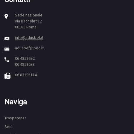
Sede nazionale
via Bachelet 12
00185 Roma
info@adusbef.it
adusbef@pec.it
06 4818632
06 4818633
06 83395114
Naviga
Trasparenza
Sedi