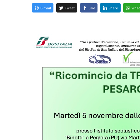
E-mail
Tweet
Like
Share
What