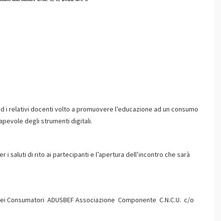
e ed i relativi docenti volto a promuovere l’educazione ad un consumo
apevole degli strumenti digitali.
r i saluti di rito ai partecipanti e l’apertura dell’incontro che sarà
a dei Consumatori ADUSBEF Associazione Componente C.N.C.U. c/o