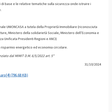
i di base e le relative tematiche sulla sicurezza onde istruire i
e.
onale UNIONCASA a tutela della Proprietà Immobiliare (riconosciuta
tture, Ministero della solidarietà Sociale, Ministero dell’Economia e
nza Unificata Presidenti Regioni e ANCI)
e, risparmio energetico ed economia circolare.
nziato dal MIMIT D.M. 6/5/2022 art. 5"
31/10/2024
ro[4] (796,68 KB)