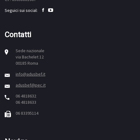
Seguici sui social:
Contatti
Sede nazionale
via Bachelet 12
00185 Roma
info@adusbef.it
adusbef@pec.it
06 4818632
06 4818633
06 83395114