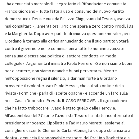
- ha denunciato mercoledì il segretario di Rifondazione comunista
Franco Giordano -. Tutte fatte a uso e consumo del nuovo Partito
democratico». Decise vuoi da Palazzo Chigi, vuoi dal Tesoro, «senza
mai consultarci», lamenta ora il Prc che spara a zero contro Prodi, i Ds
e la Margherita. Dopo aver parlato di «nuova questione morale», ieri
Giordano è tornato alla carica annunciando che il suo partito voterà
contro il governo e nelle commissioni a tutte le nomine avanzate
senza una discussione politica di settore condotta «in modo
collegiale». Argomenta il ministro Paolo Ferrero: «Se non siamo buoni
per discutere, non siamo neanche buoni per votare». Mentre
nell’opposizione regna il silenzio, a dar man forte a Giordano
provvede il «volonteroso» Paolo Messa, che sul sito on line della
rivista «Formiche» parla di «scelte opache» e accende un faro sulla
ricca Cassa Depositi e Prestiti. IL CASO FERROVIE… Il «gocciolone»
che ha fatto traboccare il vaso è stato quello delle Ferrovie.
All’assemblea del 27 aprile l’azionista Tesoro ha infatti riconfermato il
presidente Innocenzo Cipolletta e l’ad Mauro Moretti, assieme al
consigliere uscente Clemente Carta. «Consiglio troppo sbilanciato a
destra - denuncia il responsabile trasporti del Prc Ugo Boghetta e a