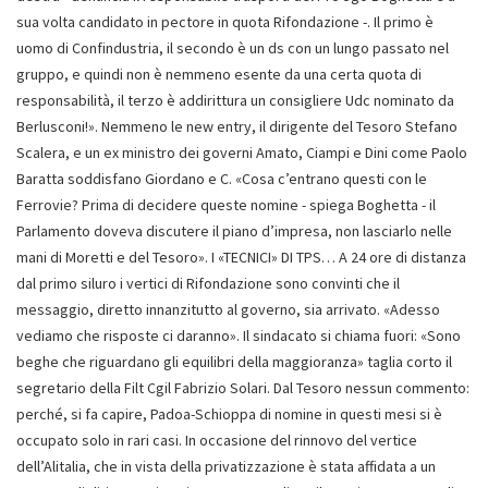
sua volta candidato in pectore in quota Rifondazione -. Il primo è
uomo di Confindustria, il secondo è un ds con un lungo passato nel
gruppo, e quindi non è nemmeno esente da una certa quota di
responsabilità, il terzo è addirittura un consigliere Udc nominato da
Berlusconi!». Nemmeno le new entry, il dirigente del Tesoro Stefano
Scalera, e un ex ministro dei governi Amato, Ciampi e Dini come Paolo
Baratta soddisfano Giordano e C. «Cosa c’entrano questi con le
Ferrovie? Prima di decidere queste nomine - spiega Boghetta - il
Parlamento doveva discutere il piano d’impresa, non lasciarlo nelle
mani di Moretti e del Tesoro». I «TECNICI» DI TPS… A 24 ore di distanza
dal primo siluro i vertici di Rifondazione sono convinti che il
messaggio, diretto innanzitutto al governo, sia arrivato. «Adesso
vediamo che risposte ci daranno». Il sindacato si chiama fuori: «Sono
beghe che riguardano gli equilibri della maggioranza» taglia corto il
segretario della Filt Cgil Fabrizio Solari. Dal Tesoro nessun commento:
perché, si fa capire, Padoa-Schioppa di nomine in questi mesi si è
occupato solo in rari casi. In occasione del rinnovo del vertice
dell’Alitalia, che in vista della privatizzazione è stata affidata a un