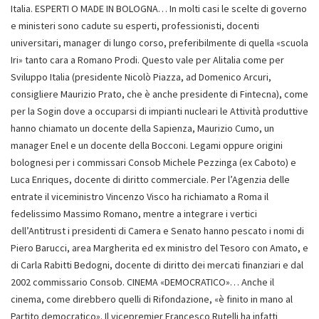
Italia. ESPERTI O MADE IN BOLOGNA… In molti casi le scelte di governo
e ministeri sono cadute su esperti, professionisti, docenti
universitari, manager di lungo corso, preferibilmente di quella «scuola
Iri» tanto cara a Romano Prodi. Questo vale per Alitalia come per
Sviluppo Italia (presidente Nicolò Piazza, ad Domenico Arcuri,
consigliere Maurizio Prato, che è anche presidente di Fintecna), come
per la Sogin dove a occuparsi di impianti nucleari le Attività produttive
hanno chiamato un docente della Sapienza, Maurizio Cumo, un
manager Enel e un docente della Bocconi. Legami oppure origini
bolognesi per i commissari Consob Michele Pezzinga (ex Caboto) e
Luca Enriques, docente di diritto commerciale. Per l’Agenzia delle
entrate il viceministro Vincenzo Visco ha richiamato a Roma il
fedelissimo Massimo Romano, mentre a integrare i vertici
dell’Antitrust i presidenti di Camera e Senato hanno pescato i nomi di
Piero Barucci, area Margherita ed ex ministro del Tesoro con Amato, e
di Carla Rabitti Bedogni, docente di diritto dei mercati finanziari e dal
2002 commissario Consob. CINEMA «DEMOCRATICO»… Anche il
cinema, come direbbero quelli di Rifondazione, «è finito in mano al
Partito democratico». Il vicepremier Francesco Rutelli ha infatti