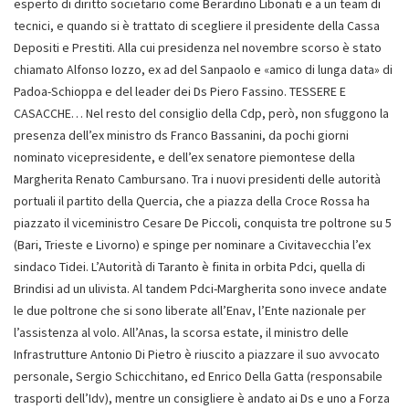
esperto di diritto societario come Berardino Libonati e a un team di
tecnici, e quando si è trattato di scegliere il presidente della Cassa
Depositi e Prestiti. Alla cui presidenza nel novembre scorso è stato
chiamato Alfonso Iozzo, ex ad del Sanpaolo e «amico di lunga data» di
Padoa-Schioppa e del leader dei Ds Piero Fassino. TESSERE E
CASACCHE… Nel resto del consiglio della Cdp, però, non sfuggono la
presenza dell’ex ministro ds Franco Bassanini, da pochi giorni
nominato vicepresidente, e dell’ex senatore piemontese della
Margherita Renato Cambursano. Tra i nuovi presidenti delle autorità
portuali il partito della Quercia, che a piazza della Croce Rossa ha
piazzato il viceministro Cesare De Piccoli, conquista tre poltrone su 5
(Bari, Trieste e Livorno) e spinge per nominare a Civitavecchia l’ex
sindaco Tidei. L’Autorità di Taranto è finita in orbita Pdci, quella di
Brindisi ad un ulivista. Al tandem Pdci-Margherita sono invece andate
le due poltrone che si sono liberate all’Enav, l’Ente nazionale per
l’assistenza al volo. All’Anas, la scorsa estate, il ministro delle
Infrastrutture Antonio Di Pietro è riuscito a piazzare il suo avvocato
personale, Sergio Schicchitano, ed Enrico Della Gatta (responsabile
trasporti dell’Idv), mentre un consigliere è andato ai Ds e uno a Forza