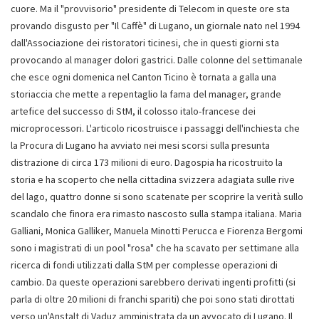
cuore. Ma il "provvisorio" presidente di Telecom in queste ore sta
provando disgusto per "Il Caffè" di Lugano, un giornale nato nel 1994
dall'Associazione dei ristoratori ticinesi, che in questi giorni sta
provocando al manager dolori gastrici. Dalle colonne del settimanale
che esce ogni domenica nel Canton Ticino è tornata a galla una
storiaccia che mette a repentaglio la fama del manager, grande
artefice del successo di StM, il colosso italo-francese dei
microprocessori. L'articolo ricostruisce i passaggi dell'inchiesta che
la Procura di Lugano ha avviato nei mesi scorsi sulla presunta
distrazione di circa 173 milioni di euro. Dagospia ha ricostruito la
storia e ha scoperto che nella cittadina svizzera adagiata sulle rive
del lago, quattro donne si sono scatenate per scoprire la verità sullo
scandalo che finora era rimasto nascosto sulla stampa italiana. Maria
Galliani, Monica Galliker, Manuela Minotti Perucca e Fiorenza Bergomi
sono i magistrati di un pool "rosa" che ha scavato per settimane alla
ricerca di fondi utilizzati dalla StM per complesse operazioni di
cambio. Da queste operazioni sarebbero derivati ingenti profitti (si
parla di oltre 20 milioni di franchi spariti) che poi sono stati dirottati
verso un'Anstalt di Vaduz amministrata da un avvocato di Lugano. Il