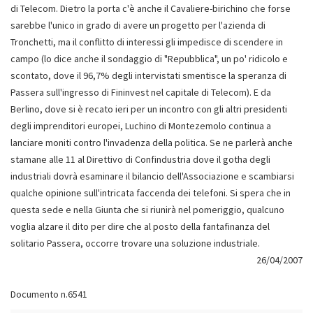
di Telecom. Dietro la porta c'è anche il Cavaliere-birichino che forse
sarebbe l'unico in grado di avere un progetto per l'azienda di
Tronchetti, ma il conflitto di interessi gli impedisce di scendere in
campo (lo dice anche il sondaggio di "Repubblica", un po' ridicolo e
scontato, dove il 96,7% degli intervistati smentisce la speranza di
Passera sull'ingresso di Fininvest nel capitale di Telecom). E da
Berlino, dove si è recato ieri per un incontro con gli altri presidenti
degli imprenditori europei, Luchino di Montezemolo continua a
lanciare moniti contro l'invadenza della politica. Se ne parlerà anche
stamane alle 11 al Direttivo di Confindustria dove il gotha degli
industriali dovrà esaminare il bilancio dell'Associazione e scambiarsi
qualche opinione sull'intricata faccenda dei telefoni. Si spera che in
questa sede e nella Giunta che si riunirà nel pomeriggio, qualcuno
voglia alzare il dito per dire che al posto della fantafinanza del
solitario Passera, occorre trovare una soluzione industriale.
26/04/2007
Documento n.6541