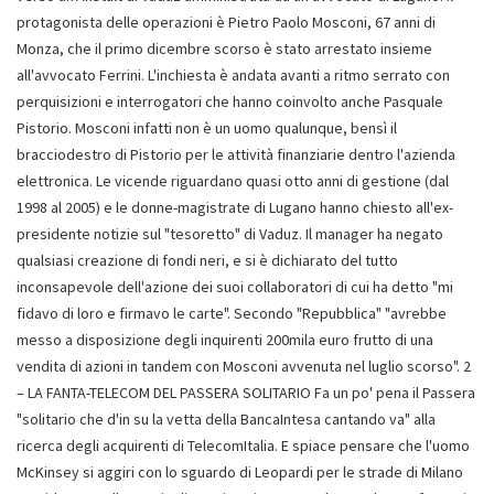
protagonista delle operazioni è Pietro Paolo Mosconi, 67 anni di
Monza, che il primo dicembre scorso è stato arrestato insieme
all'avvocato Ferrini. L'inchiesta è andata avanti a ritmo serrato con
perquisizioni e interrogatori che hanno coinvolto anche Pasquale
Pistorio. Mosconi infatti non è un uomo qualunque, bensì il
bracciodestro di Pistorio per le attività finanziarie dentro l'azienda
elettronica. Le vicende riguardano quasi otto anni di gestione (dal
1998 al 2005) e le donne-magistrate di Lugano hanno chiesto all'ex-
presidente notizie sul "tesoretto" di Vaduz. Il manager ha negato
qualsiasi creazione di fondi neri, e si è dichiarato del tutto
inconsapevole dell'azione dei suoi collaboratori di cui ha detto "mi
fidavo di loro e firmavo le carte". Secondo "Repubblica" "avrebbe
messo a disposizione degli inquirenti 200mila euro frutto di una
vendita di azioni in tandem con Mosconi avvenuta nel luglio scorso". 2
– LA FANTA-TELECOM DEL PASSERA SOLITARIO Fa un po' pena il Passera
"solitario che d'in su la vetta della BancaIntesa cantando va" alla
ricerca degli acquirenti di TelecomItalia. E spiace pensare che l'uomo
McKinsey si aggiri con lo sguardo di Leopardi per le strade di Milano