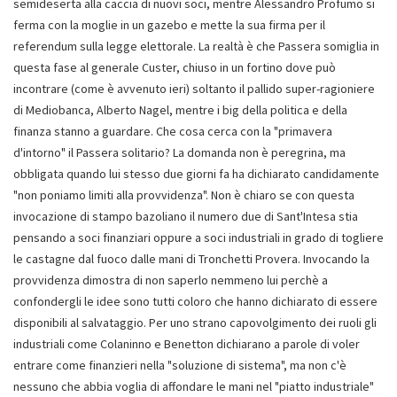
semideserta alla caccia di nuovi soci, mentre Alessandro Profumo si
ferma con la moglie in un gazebo e mette la sua firma per il
referendum sulla legge elettorale. La realtà è che Passera somiglia in
questa fase al generale Custer, chiuso in un fortino dove può
incontrare (come è avvenuto ieri) soltanto il pallido super-ragioniere
di Mediobanca, Alberto Nagel, mentre i big della politica e della
finanza stanno a guardare. Che cosa cerca con la "primavera
d'intorno" il Passera solitario? La domanda non è peregrina, ma
obbligata quando lui stesso due giorni fa ha dichiarato candidamente
"non poniamo limiti alla provvidenza". Non è chiaro se con questa
invocazione di stampo bazoliano il numero due di Sant'Intesa stia
pensando a soci finanziari oppure a soci industriali in grado di togliere
le castagne dal fuoco dalle mani di Tronchetti Provera. Invocando la
provvidenza dimostra di non saperlo nemmeno lui perchè a
confondergli le idee sono tutti coloro che hanno dichiarato di essere
disponibili al salvataggio. Per uno strano capovolgimento dei ruoli gli
industriali come Colaninno e Benetton dichiarano a parole di voler
entrare come finanzieri nella "soluzione di sistema", ma non c'è
nessuno che abbia voglia di affondare le mani nel "piatto industriale"