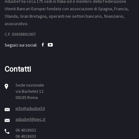
Adusbef ha circa 175
sedi
in Italia ed è membro della Federazione
Utenti Bancari Europei fondata con associazioni di Spagna, Francia,
Olanda, Gran Bretagna, operanti nei settori bancario, finanziario,
assicurativo.
C.F. 03638881007
Seguici sui social:
Contatti
Sede nazionale
via Bachelet 12
00185 Roma
info@adusbef.it
adusbef@pec.it
06 4818632
06 4818633