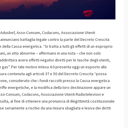
i Adusbef, Asso-Consum, Codacons, Associazione Utenti
0”, annunciano battaglia legale contro la parte del Decreto Crescita
della Cassa energetica. “Si tratta a tutti gli effetti di un esproprio
liani, un atto abnorme – affermano in una nota – che non solo
ddirittura avere effetti negativi diretti per le tasche degli utenti,
e gas”. Per tale motivo Intesa 4.0 presenta oggi un esposto alla
sura contenuta agli articoli 37 e 50 del Decreto Crescita “possa
ione, considerato che i fondi raccolti presso la Cassa energetica
ariffe energetiche, e la modifica della loro destinazione appare un
sso-Consum, Codacons, Associazione Utenti Radiotelevisivi e
ulta, al fine di ottenere una pronuncia di illegittimità costituzionale
se seriamente a rischio da una misura sbagliata e lesiva dei diritti