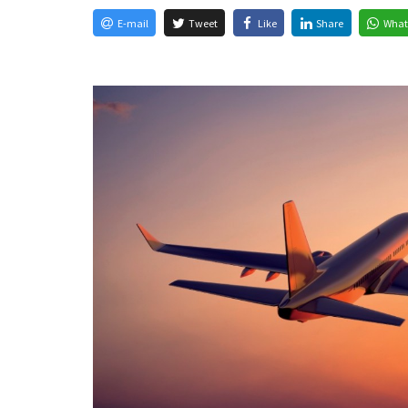
E-mail
Tweet
Like
Share
What