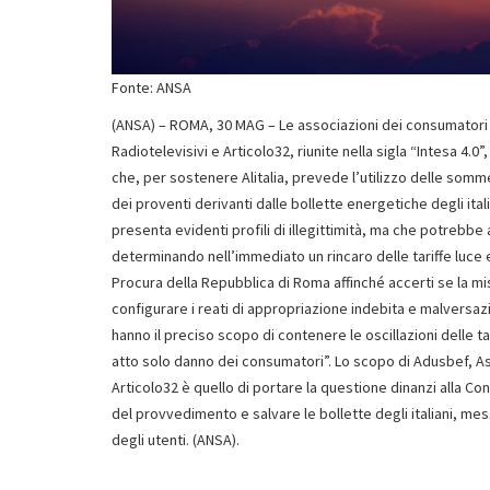
Fonte: ANSA
(ANSA) – ROMA, 30 MAG – Le associazioni dei consumator
Radiotelevisivi e Articolo32, riunite nella sigla “Intesa 4.
che, per sostenere Alitalia, prevede l’utilizzo delle somme 
dei proventi derivanti dalle bollette energetiche degli ita
presenta evidenti profili di illegittimità, ma che potrebbe a
determinando nell’immediato un rincaro delle tariffe luce 
Procura della Repubblica di Roma affinché accerti se la mi
configurare i reati di appropriazione indebita e malversaz
hanno il preciso scopo di contenere le oscillazioni delle t
atto solo danno dei consumatori”. Lo scopo di Adusbef, A
Articolo32 è quello di portare la questione dinanzi alla Cons
del provvedimento e salvare le bollette degli italiani, mes
degli utenti. (ANSA).