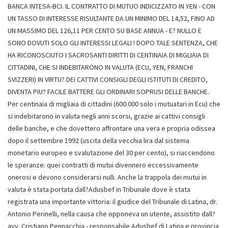
BANCA INTESA-BCI. IL CONTRATTO DI MUTUO INDICIZZATO IN YEN - CON
UN TASSO DI INTERESSE RISULTANTE DA UN MINIMO DEL 14,52, FINO AD
UN MASSIMO DEL 126,11 PER CENTO SU BASE ANNUA - E? NULLO E
SONO DOVUTI SOLO GLI INTERESSI LEGALI ! DOPO TALE SENTENZA, CHE
HA RICONOSCIUTO I SACROSANTI DIRITTI DI CENTINAIA DI MIGLIAIA DI
CITTADINI, CHE SI INDEBITARONO IN VALUTA (ECU, YEN, FRANCHI
SVIZZERI) IN VIRTU? DEI CATTIVI CONSIGLI DEGLI ISTITUTI DI CREDITO,
DIVENTA PIU? FACILE BATTERE GLI ORDINARI SOPRUSI DELLE BANCHE.
Per centinaia di migliaia di cittadini (600.000 solo i mutuatari in Ecu) che
si indebitarono in valuta negli anni scorsi, grazie ai cattivi consigli
delle banche, e che dovettero affrontare una vera e propria odissea
dopo il settembre 1992 (uscita della vecchia lira dal sistema
monetario europeo e svalutazione del 30 per cento), si riaccendono
le speranze: quei contratti di mutui divennero eccessivamente
onerosi e devono considerarsi nulli. Anche la trappola dei mutui in
valuta è stata portata dall?Adusbef in Tribunale dove è stata
registrata una importante vittoria: il giudice del Tribunale di Latina, dr.
Antonio Perinelli, nella causa che opponeva un utente, assistito dall?
avv. Cristiano Pennacchia - responsabile Adusbef di Latina e provincia