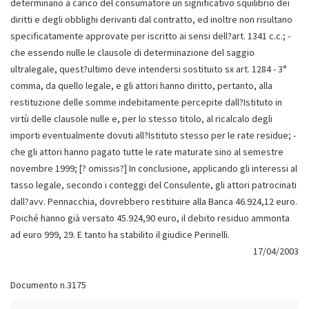
determinano a carico del consumatore un significativo squilibrio dei
diritti e degli obblighi derivanti dal contratto, ed inoltre non risultano
specificatamente approvate per iscritto ai sensi dell?art. 1341 c.c.; -
che essendo nulle le clausole di determinazione del saggio
ultralegale, quest?ultimo deve intendersi sostituito sx art. 1284 - 3°
comma, da quello legale, e gli attori hanno diritto, pertanto, alla
restituzione delle somme indebitamente percepite dall?Istituto in
virtù delle clausole nulle e, per lo stesso titolo, al ricalcalo degli
importi eventualmente dovuti all?Istituto stesso per le rate residue; -
che gli attori hanno pagato tutte le rate maturate sino al semestre
novembre 1999; [? omissis?] In conclusione, applicando gli interessi al
tasso legale, secondo i conteggi del Consulente, gli attori patrocinati
dall?avv. Pennacchia, dovrebbero restituire alla Banca 46.924,12 euro.
Poiché hanno già versato 45.924,90 euro, il debito residuo ammonta
ad euro 999, 29. E tanto ha stabilito il giudice Perinelli.
17/04/2003
Documento n.3175