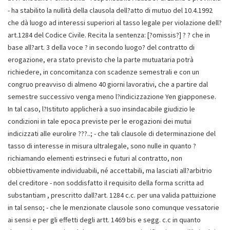
- ha stabilito la nullità della clausola dell?atto di mutuo del 10.4.1992
che dà luogo ad interessi superiori al tasso legale per violazione dell?
art.1284 del Codice Civile. Recita la sentenza: [?omissis?] ? ? che in
base all?art. 3 della voce ? in secondo luogo? del contratto di
erogazione, era stato previsto che la parte mutuataria potrà
richiedere, in concomitanza con scadenze semestrali e con un
congruo preavviso di almeno 40 giorni lavorativi, che a partire dal
semestre successivo venga meno l?indicizzazione Yen giapponese.
In tal caso, l?Istituto applicherà a suo insindacabile giudizio le
condizioni in tale epoca previste per le erogazioni dei mutui
indicizzati alle eurolire ???..; - che tali clausole di determinazione del
tasso di interesse in misura ultralegale, sono nulle in quanto ?
richiamando elementi estrinseci e futuri al contratto, non
obbiettivamente individuabili, né accettabili, ma lasciati all?arbitrio
del creditore - non soddisfatto il requisito della forma scritta ad
substantiam , prescritto dall?art. 1284 c.c. per una valida pattuizione
in tal senso; - che le menzionate clausole sono comunque vessatorie
ai sensi e per gli effetti degli artt. 1469 bis e segg. c.c in quanto