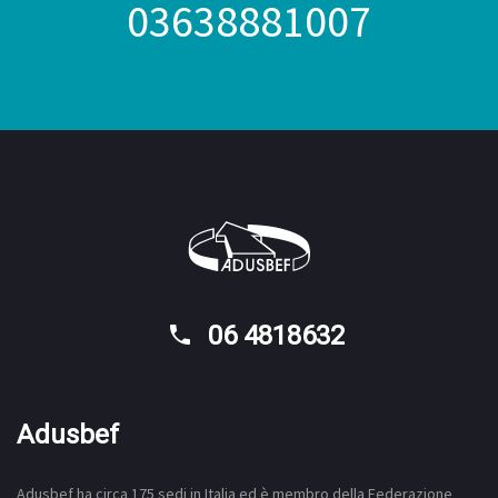
03638881007
06 4818632
Adusbef
Adusbef ha circa 175
sedi
in Italia ed è membro della Federazione