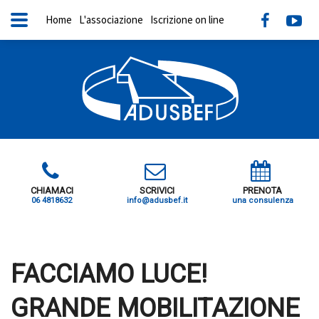
Home
L'associazione
Iscrizione on line
CHIAMACI
SCRIVICI
PRENOTA
06 4818632
info@adusbef.it
una consulenza
X
FACCIAMO LUCE!
GRANDE MOBILITAZIONE