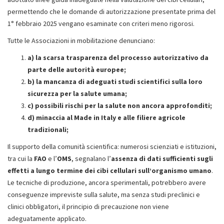
permettendo che le domande di autorizzazione presentate prima del
1° febbraio 2025 vengano esaminate con criteri meno rigorosi.
Tutte le Associazioni in mobilitazione denunciano:
a) la scarsa trasparenza del processo autorizzativo da
parte delle autorità europee;
b) la mancanza di adeguati studi scientifici sulla loro
sicurezza per la salute umana;
c) possibili rischi per la salute non ancora approfonditi;
d)
m
inaccia al Made in Italy e alle filiere agricole
tradizionali;
Il supporto della comunità scientifica: numerosi scienziati e istituzioni,
tra cui la
FAO
e l’
OMS
, segnalano l’
assenza
di dati sufficienti sugli
effetti a lungo termine dei cibi cellulari sull’organismo umano
.
Le tecniche di produzione, ancora sperimentali, potrebbero avere
conseguenze impreviste sulla salute, ma senza studi preclinici e
clinici obbligatori, il principio di precauzione non viene
adeguatamente applicato.