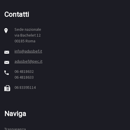
Contatti
Sede nazionale
via Bachelet 12
00185 Roma
info@adusbef.it
adusbef@pec.it
06 4818632
06 4818633
06 83395114
Naviga
Trasparenza