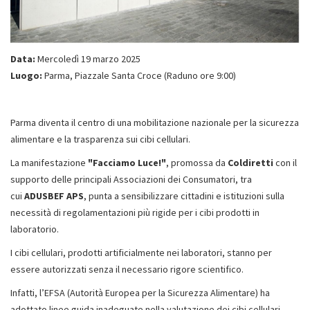
Data:
Mercoledì 19 marzo 2025
Luogo:
Parma, Piazzale Santa Croce (Raduno ore 9:00)
Parma diventa il centro di una mobilitazione nazionale per la sicurezza
alimentare e la trasparenza sui cibi cellulari.
La manifestazione
"Facciamo Luce!"
, promossa da
Coldiretti
con il
supporto delle principali Associazioni dei Consumatori, tra
cui
ADUSBEF APS
, punta a sensibilizzare cittadini e istituzioni sulla
necessità di regolamentazioni più rigide per i cibi prodotti in
laboratorio.
I cibi cellulari, prodotti artificialmente nei laboratori, stanno per
essere autorizzati senza il necessario rigore scientifico.
Infatti, l’EFSA (Autorità Europea per la Sicurezza Alimentare) ha
adottato linee guida inadeguate nella valutazione dei cibi cellulari,