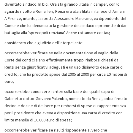
diventato sindaco. In bici. Ora sta girando l'Italia in camper, con lo
sguardo rivolto a Roma. Ieri, Renzi era alla sfilata milanese di Armani.
A Firenze, intanto, l'aspetta Alessandro Maiorano, ex dipendente del
Comune che ha denunciato la gestione del sindaco e promette di dar
battaglia alla 'sprecopoli renziana'. Anche rottamare costa»;
considerato che a giudizio dell'interpellante:
occorrerebbe verificare se nella documentazione al vaglio della
Corte dei conti ci siano effettivamente troppi rimborsi chiesti da
Renzi senza giustificativi adeguati e un uso disinvolto delle carte di
credito, che ha prodotto spese dal 2005 al 2009 per circa 20 milioni di
euro;
occorrerebbe conoscere i criteri sulla base dei quali il capo di
Gabinetto dottor Giovanni Palumbo, nominato da Renzi, abbia firmato
decine e decine di delibere per rimborsi di spese di rappresentanza
per il presidente che aveva a disposizione una carta di credito con
limite mensile di 10.000 euro di spesa;
occorrerebbe verificare se risulti rispondente al vero che