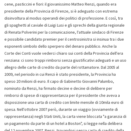
cene, pasticcini e fiori: il giovanissimo Matteo Renzi, quando era
presidente della Provincia di Firenze, si è adeguato con estrema
disinvoltura al modus operandi dei politici di professione. E così, tra
gli spaghetti al caviale di Luigi Lusi e gli sprechi della giunta regionale
di Renata Polverini per la comunicazione, l'attuale sindaco di Firenze
e possibile candidato premier per il centrosinistra si insinua tra i due
esponenti simbolo dello sperpero del denaro pubblico. Anche la
Corte dei Conti vuole vederci chiaro sui conti della Provincia dell'era
renziana: ci sono troppi rimborsi senza giustificativi adeguati e un uso
allegro delle carte di credito da parte del rottamatore. Dal 2005 al
2009, nel periodo in cui Renzi è stato presidente, la Provincia ha
speso 20 milioni di euro. Il capo di Gabinetto Giovanni Palumbo,
nominato da Renzi, ha firmato decine e decine di delibere per
rimborsi di spese di rappresentanza per il presidente che aveva a
disposizione una carta di credito con limite mensile di 10mila euro di
spesa. Nell'ottobre 2007 però, durante un viaggio (ovviamente di
rappresentanza) negli Stati Uniti, la carta viene bloccata "a garanzia di
un pagamento da parte di un hotel a Boston", si legge nella delibera
del 12 novembre 2007. Renzi, trovandosi senza carta di credito della