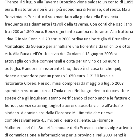
Firenze. Il 5 luglio alla Taverna Bronzino viene saldato un conto di 1.855
euro. ll ristorante non è tra i più economici di Firenze, del resto. Ma a
Renzi piace. Per tutto il suo mandato alla guida della Provincia
frequenta assiduamente i tavoli della taverna. Con conti che oscillano
tra i 200 ai 1.800 euro. Renzi ogni tanto cambia ristorante. Alla trattoria
I due G in via Cennini il 29 aprile 2008 ordina una bottiglia di Brunello di
Montalcino da 50 euro per annaffiare una fiorentina da un chilo e otto
etti. Alla Buca dell'Orafo in via dei Girolami il 13 giugno 2008 si
attovaglia con due commensali e opta per un vino da 60 euro a
bottiglia. E ancora: al ristorante Lino, dove è di casa (anche qui),
riesce a spendere per un pranzo 1.050 euro. 1.213 li lascia al
ristorante Cibreo. Nei soli mesi compresi da maggio a luglio 2007
spende in ristoranti circa 17mila euro. Nel lungo elenco di ricevute e
spese che gli inquirenti stanno verificando ci sono anche le fatture di
fioristi, servizi catering, biglietti aerei e società vicine all'attuale
sindaco. A cominciare dalla Florence Multimedia che riceve
complessivamente 4,5 milioni di euro dall'ente. La Florence
Multimedia srl è la Società in house della Provincia che svolge attività
di comunicazione e informazione per la provincia. Nel 2009 Renzi è