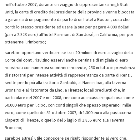
nell'ottobre 2007, durante un viaggio di rappresentanza negli Stati
Uniti, la carta di credito del presidente della provincia venne bloccata
a garanzia di un pagamento da parte di un hotel a Boston, cosa che
portò lo stesso presidente ad usare la sua per pagare 4.000 dollari
(pari a 2.823 euro) all'hotel Fairmont di San José, in California, per poi
ottenerne il rimborso;
sarebbe opportuno verificare se tra i 20 milioni di euro al vaglio della
Corte dei conti, risultino esservi anche centinaia di migliaia di euro
ricostruiti con numerosi scontrini e ricevute, 250 in tutto in prevalenza
di ristoranti per intense attività di rappresentanza da parte di Renzi,
svolte per lo più alla trattoria Garibaldi, al Nannini bar, alla taverna
Bronzino e al ristorante da Lino, a Firenze; locali prediletti che, in
particolare nel 2007 e nel 2008, riescono ad incassare qualcosa come
50.000 euro per il cibo, con conti singoli che spesso superano i mille
euro, come quello del 31 ottobre 2007, di 1.300 euro alla pasticceria
Ciapetti di Firenze, o quello del 5 luglio di 1.855 euro alla Taverna
Bronzino;
sarebbe altresì utile conoscere se risulti rispondente al vero che,