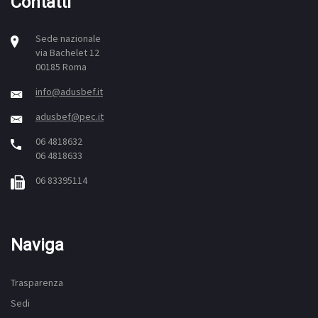
Contatti
Sede nazionale
via Bachelet 12
00185 Roma
info@adusbef.it
adusbef@pec.it
06 4818632
06 4818633
06 83395114
Naviga
Trasparenza
Sedi