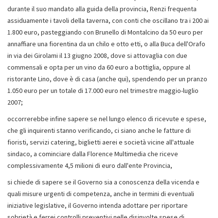
durante il suo mandato alla guida della provincia, Renzi frequenta
assiduamente i tavoli della taverna, con conti che oscillano tra i 200 ai
1.800 euro, pasteggiando con Brunello di Montalcino da 50 euro per
annaffiare una fiorentina da un chilo e otto etti, o alla Buca dell'Orafo
in via dei Girolami il 13 giugno 2008, dove si attovaglia con due
commensali e opta per un vino da 60 euro a bottiglia, oppure al
ristorante Lino, dove è di casa (anche qui), spendendo per un pranzo
1.050 euro per un totale di 17.000 euro nel trimestre maggio-luglio
2007;
occorrerebbe infine sapere se nel lungo elenco di ricevute e spese,
che gli inquirenti stanno verificando, ci siano anche le fatture di
fioristi, servizi catering, biglietti aerei e società vicine all'attuale
sindaco, a cominciare dalla Florence Multimedia che riceve
complessivamente 4,5 milioni di euro dall'ente Provincia,
si chiede di sapere se il Governo sia a conoscenza della vicenda e
quali misure urgenti di competenza, anche in termini di eventuali
iniziative legislative, il Governo intenda adottare per riportare
sobrietà e ferrei controlli preventivi nelle disinvolte spese di