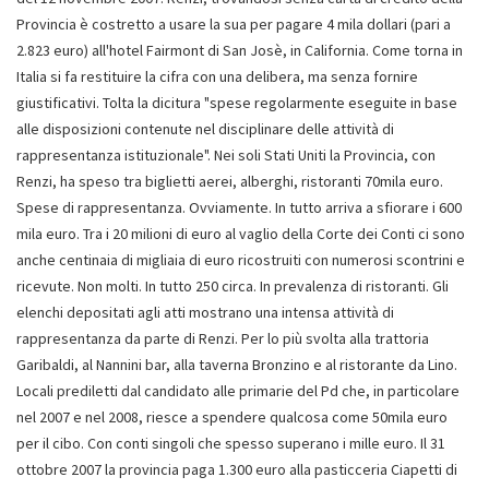
Provincia è costretto a usare la sua per pagare 4 mila dollari (pari a
2.823 euro) all'hotel Fairmont di San Josè, in California. Come torna in
Italia si fa restituire la cifra con una delibera, ma senza fornire
giustificativi. Tolta la dicitura "spese regolarmente eseguite in base
alle disposizioni contenute nel disciplinare delle attività di
rappresentanza istituzionale". Nei soli Stati Uniti la Provincia, con
Renzi, ha speso tra biglietti aerei, alberghi, ristoranti 70mila euro.
Spese di rappresentanza. Ovviamente. In tutto arriva a sfiorare i 600
mila euro. Tra i 20 milioni di euro al vaglio della Corte dei Conti ci sono
anche centinaia di migliaia di euro ricostruiti con numerosi scontrini e
ricevute. Non molti. In tutto 250 circa. In prevalenza di ristoranti. Gli
elenchi depositati agli atti mostrano una intensa attività di
rappresentanza da parte di Renzi. Per lo più svolta alla trattoria
Garibaldi, al Nannini bar, alla taverna Bronzino e al ristorante da Lino.
Locali prediletti dal candidato alle primarie del Pd che, in particolare
nel 2007 e nel 2008, riesce a spendere qualcosa come 50mila euro
per il cibo. Con conti singoli che spesso superano i mille euro. Il 31
ottobre 2007 la provincia paga 1.300 euro alla pasticceria Ciapetti di