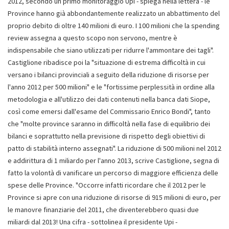
2012, secondo un primo monitoraggio Upi - spiega nella lettera - le
Province hanno già abbondantemente realizzato un abbattimento del
proprio debito di oltre 140 milioni di euro. I 100 milioni che la spending
review assegna a questo scopo non servono, mentre è
indispensabile che siano utilizzati per ridurre l'ammontare dei tagli".
Castiglione ribadisce poi la "situazione di estrema difficoltà in cui
versano i bilanci provinciali a seguito della riduzione di risorse per
l'anno 2012 per 500 milioni" e le "fortissime perplessità in ordine alla
metodologia e all'utilizzo dei dati contenuti nella banca dati Siope,
così come emersi dall'esame del Commissario Enrico Bondi", tanto
che "molte province saranno in difficoltà nella fase di equilibrio dei
bilanci e soprattutto nella previsione di rispetto degli obiettivi di
patto di stabilità interno assegnati". La riduzione di 500 milioni nel 2012
e addirittura di 1 miliardo per l'anno 2013, scrive Castiglione, segna di
fatto la volontà di vanificare un percorso di maggiore efficienza delle
spese delle Province. "Occorre infatti ricordare che il 2012 per le
Province si apre con una riduzione di risorse di 915 milioni di euro, per
le manovre finanziarie del 2011, che diventerebbero quasi due
miliardi dal 2013! Una cifra - sottolinea il presidente Upi -