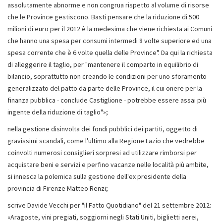
assolutamente abnorme e non congrua rispetto al volume di risorse
che le Province gestiscono. Basti pensare che la riduzione di 500
milioni di euro per il 2012 è la medesima che viene richiesta ai Comuni
che hanno una spesa per consumi intermedi 8 volte superiore ed una
spesa corrente che è 6 volte quella delle Province". Da qui la richiesta
di alleggerire il taglio, per "mantenere il comparto in equilibrio di
bilancio, soprattutto non creando le condizioni per uno sforamento
generalizzato del patto da parte delle Province, il cui onere per la
finanza pubblica - conclude Castiglione - potrebbe essere assai più
ingente della riduzione di taglio"»;
nella gestione disinvolta dei fondi pubblici dei partiti, oggetto di
gravissimi scandali, come l'ultimo alla Regione Lazio che vedrebbe
coinvolti numerosi consiglieri sorpresi ad utilizzare rimborsi per
acquistare beni e servizi e perfino vacanze nelle località più ambite,
si innesca la polemica sulla gestione dell'ex presidente della
provincia di Firenze Matteo Renzi;
scrive Davide Vecchi per "il Fatto Quotidiano" del 21 settembre 2012:
«Aragoste, vini pregiati, soggiorni negli Stati Uniti, biglietti aerei,