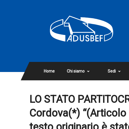
Home
Chi siamo
Sedi
LO STATO PARTITOCR
Cordova(*) “(Articolo c
testo originario è sta