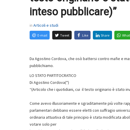
inteso pubblicare)”
in
Articoli e studi
E-mail
Tweet
Like
Share
What
Da Agostino Cordova, che osò battersi contro mafie e mas
pubblichiamo.
LO STATO PARTITOCRATICO
Di Agostino Cordova(*)
“(Articolo che i quotidiani, cui il testo originario è stato 
Come avevo illusoriamente e sgraditamente più volte rappr
parlamentari debbano essere eletti con suffragio universal
ordinaria attuativa di tale principio è stata modificata abol
votare solo per