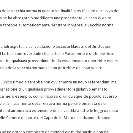
 della vecchia norma in quanto se finalità specifica ed esclusiva del
a ne ha abrogato o modificato una precedente, in caso di esito
ne farebbe automaticamente rientrare in vigore la vecchia norma,
tali aspetti, la cui valutazione lascio ai Maestri del Diritto, pur
atto incontrovertibile che l’attuale Parlamento è stato eletto in
emente, qualsiasi provvedimento da esso emanato dovrebbe essere
pristino della vecchia normativa non potrebbe da esso venire
o, l’unico rimedio sarebbe non ovviamente un novo referendum, ma
pugnazione di un qualsiasi provvedimento legislativo emanato
5: a mero esempio, con un ricorso di un quisque de populo avverso
olo l’annullamento della relativa norma perché emanata da un
ta ed automatica estensione dell’invalidità a tutte le leggi da esso
le Camere da parte del Capo dello Stato e l’indizione di nuove
ta ad un organo composto da membri eletti dai partiti e non dai