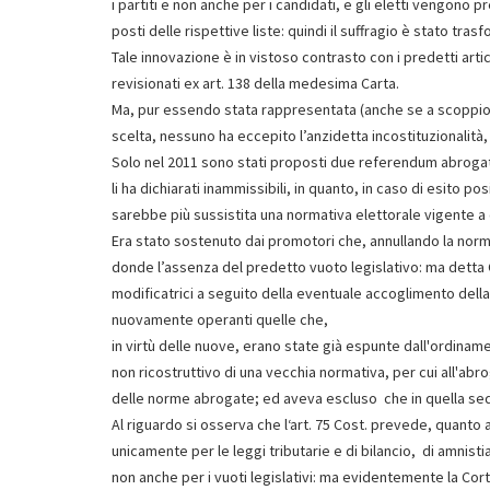
i partiti e non anche per i candidati, e gli eletti vengono 
posti delle rispettive liste: quindi il suffragio è stato trasf
Tale innovazione è in vistoso contrasto con i predetti arti
revisionati ex art. 138 della medesima Carta.
Ma, pur essendo stata rappresentata (anche se a scoppio rita
scelta, nessuno ha eccepito l’anzidetta incostituzionalità,
Solo nel 2011 sono stati proposti due referendum abrogativ
li ha dichiarati inammissibili, in quanto, in caso di esito p
sarebbe più sussistita una normativa elettorale vigente a
Era stato sostenuto dai promotori che, annullando la norm
donde l’assenza del predetto vuoto legislativo: ma detta C
modificatrici a seguito della eventuale accoglimento del
nuovamente operanti quelle che,
in virtù delle nuove, erano state già espunte dall'ordin
non ricostruttivo di una vecchia normativa, per cui all'a
delle norme abrogate; ed aveva escluso che in quella sede p
Al riguardo si osserva che l‘art. 75 Cost. prevede, quanto
unicamente per le leggi tributarie e di bilancio, di amnistia 
non anche per i vuoti legislativi: ma evidentemente la Cor