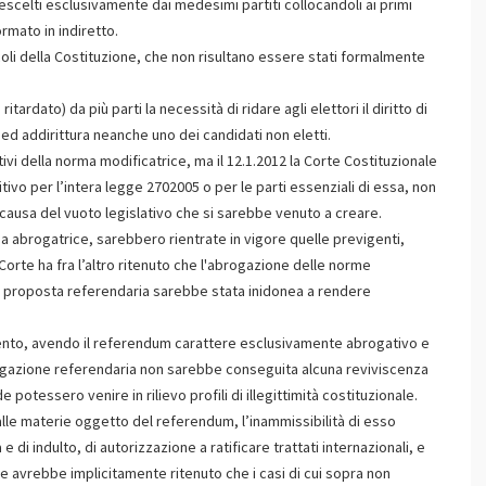
prescelti esclusivamente dai medesimi partiti collocandoli ai primi
ormato in indiretto.
coli della Costituzione, che non risultano essere stati formalmente
rdato) da più parti la necessità di ridare agli elettori il diritto di
 ed addirittura neanche uno dei candidati non eletti.
i della norma modificatrice, ma il 12.1.2012 la Corte Costituzionale
ositivo per l’intera legge 2702005 o per le parti essenziali di essa, non
 causa del vuoto legislativo che si sarebbe venuto a creare.
a abrogatrice, sarebbero rientrate in vigore quelle previgenti,
orte ha fra l’altro ritenuto che l'abrogazione delle norme
la proposta referendaria sarebbe stata inidonea a rendere
amento, avendo il referendum carattere esclusivamente abrogativo e
brogazione referendaria non sarebbe conseguita alcuna reviviscenza
otessero venire in rilievo profili di illegittimità costituzionale.
 alle materie oggetto del referendum, l’inammissibilità di esso
e di indulto, di autorizzazione a ratificare trattati internazionali, e
te avrebbe implicitamente ritenuto che i casi di cui sopra non