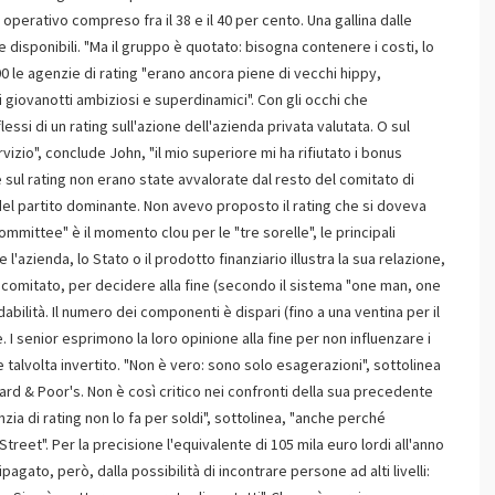
erativo compreso fra il 38 e il 40 per cento. Una gallina dalle
isponibili. "Ma il gruppo è quotato: bisogna contenere i costi, lo
00 le agenzie di rating "erano ancora piene di vecchi hippy,
i i giovanotti ambiziosi e superdinamici". Con gli occhi che
essi di un rating sull'azione dell'azienda privata valutata. O sul
izio", conclude John, "il mio superiore mi ha rifiutato i bonus
e sul rating non erano state avvalorate dal resto del comitato di
el partito dominante. Non avevo proposto il rating che si doveva
committee" è il momento clou per le "tre sorelle", le principali
l'azienda, lo Stato o il prodotto finanziario illustra la sua relazione,
al comitato, per decidere alla fine (secondo il sistema "one man, one
idabilità. Il numero dei componenti è dispari (fino a una ventina per il
. I senior esprimono la loro opinione alla fine per non influenzare i
be talvolta invertito. "Non è vero: sono solo esagerazioni", sottolinea
dard & Poor's. Non è così critico nei confronti della sua precedente
zia di rating non lo fa per soldi", sottolinea, "anche perché
reet". Per la precisione l'equivalente di 105 mila euro lordi all'anno
pagato, però, dalla possibilità di incontrare persone ad alti livelli: