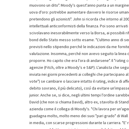
muovono un dito". Moody's quest'anno punta a un margine op
uova d'oro: potrebbe aumentare davvero le risorse umane d
pretendono gli azionisti". John si ricorda che intorno al 20
intellettuali anticonformisti della finanza. Poi sono arrivat
scivolavano inesorabilmente verso la Borsa, ai possibili rifl
bond dello Stato messo sotto esame. "L'ultimo anno di serv
previsti nello stipendio perché le indicazioni da me fornit
valutazione. Insomma, perché non avevo seguito la linea d
proporre. Ho capito che era l'ora di andarsene". Il "rating 
agenzie (Fitch, oltre a Moody's e S&P). L'analista che segue 
inviata nei giorni precedenti ai colleghi che partecipano 
vote") se cambiare o lasciare intatto il rating, indice di aff
debito sovrano, il più delicato), così da evitare un'impasse
junior. Anche se, si dice, negli ultimi tempi l'ordine sareb
David (che non si chiama David), altro ex, stavolta di Stan
azienda come il collega di Moody's. "Chi lavora per un'agen
guadagna molto, molto meno dei suoi "pari grado" di Wall St
in media, con scarse progressioni durante la carriera. "E' ri