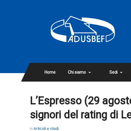
Home
Chi siamo
Sedi
L’Espresso (29 agosto 
signori del rating di 
in
Articoli e studi