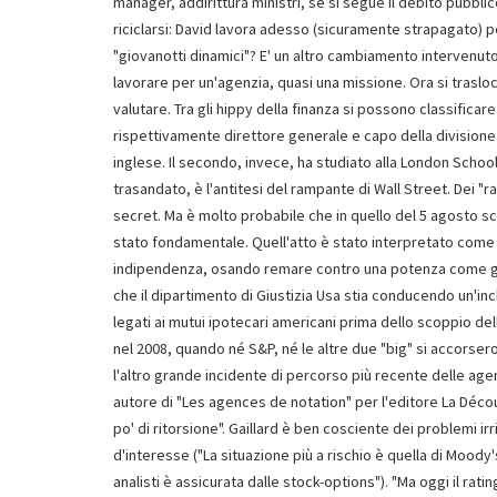
manager, addirittura ministri, se si segue il debito pubblic
riciclarsi: David lavora adesso (sicuramente strapagato) 
"giovanotti dinamici"? E' un altro cambiamento intervenuto 
lavorare per un'agenzia, quasi una missione. Ora si trasl
valutare. Tra gli hippy della finanza si possono classific
rispettivamente direttore generale e capo della divisione d
inglese. Il secondo, invece, ha studiato alla London Schoo
trasandato, è l'antitesi del rampante di Wall Street. Dei "
secret. Ma è molto probabile che in quello del 5 agosto sco
stato fondamentale. Quell'atto è stato interpretato come l
indipendenza, osando remare contro una potenza come gli St
che il dipartimento di Giustizia Usa stia conducendo un'inch
legati ai mutui ipotecari americani prima dello scoppio del
nel 2008, quando né S&P, né le altre due "big" si accorsero
l'altro grande incidente di percorso più recente delle age
autore di "Les agences de notation" per l'editore La Décou
po' di ritorsione". Gaillard è ben cosciente dei problemi irr
d'interesse ("La situazione più a rischio è quella di Mood
analisti è assicurata dalle stock-options"). "Ma oggi il rating