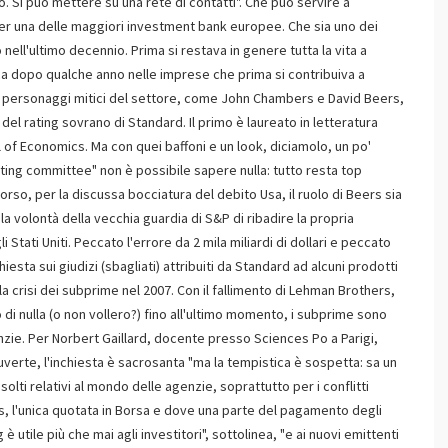
o. Si può mettere su una rete di contatti". Che può servire a
per una delle maggiori investment bank europee. Che sia uno dei
nell'ultimo decennio. Prima si restava in genere tutta la vita a
oca dopo qualche anno nelle imprese che prima si contribuiva a
are personaggi mitici del settore, come John Chambers e David Beers,
el rating sovrano di Standard. Il primo è laureato in letteratura
l of Economics. Ma con quei baffoni e un look, diciamolo, un po'
rating committee" non è possibile sapere nulla: tutto resta top
rso, per la discussa bocciatura del debito Usa, il ruolo di Beers sia
a volontà della vecchia guardia di S&P di ribadire la propria
ati Uniti. Peccato l'errore da 2 mila miliardi di dollari e peccato
iesta sui giudizi (sbagliati) attribuiti da Standard ad alcuni prodotti
la crisi dei subprime nel 2007. Con il fallimento di Lehman Brothers,
 di nulla (o non vollero?) fino all'ultimo momento, i subprime sono
nzie. Per Norbert Gaillard, docente presso Sciences Po a Parigi,
verte, l'inchiesta è sacrosanta "ma la tempistica è sospetta: sa un
isolti relativi al mondo delle agenzie, soprattutto per i conflitti
y's, l'unica quotata in Borsa e dove una parte del pagamento degli
 è utile più che mai agli investitori", sottolinea, "e ai nuovi emittenti