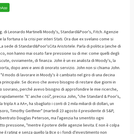
sApp
ting. di Leonardo Martinelli Moody's, Standard&Poor's, Fitch. Agenzie
la fortuna o la crisi per interi Stati. Ora due ex svelano come si
 La sede di Standard&Poor'sCita Aristotele. Parla di politica (anche di
lico, non hanno mai osato fare pressione su di me: come quelli degli
discute, ovviamente, di finanza. John è un ex analista di Moody's, la
 porta, dopo anni e anni di onorato servizio. John non si chiama John.
"il modo di lavorare in Moody's è cambiato nel giro di una decina
a principale. Se dicevo che avevo bisogno di restare due giorni in
schio sovrano, perché avevo bisogno di approfondire le mie ricerche,
rapidamente: "E' anche così", precisa John, "che Standard & Poor's,
ripla A a AA+, ha sbagliato i conti di 2 mila miliardi di dollari, un
esoro, Timothy Geithner" (martedì 23 agosto il presidente di S&P,
subentrato Douglas Peterson, ma l'agenzia ha smentito ogni
to pressione, "mentre il potere delle agenzie lievita. E non è colpa
e il rating e senza quello la Bce o i fondi d'investimento non