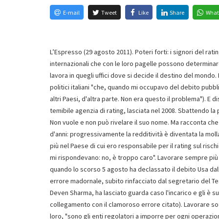
E-mail
Tweet
Like
Share
What
L’Espresso (29 agosto 2011). Poteri forti: i signori del ra
internazionali che con le loro pagelle possono determinare 
lavora in quegli uffici dove si decide il destino del mondo.
politici italiani "che, quando mi occupavo del debito pubb
altri Paesi, d'altra parte. Non era questo il problema"). E 
temibile agenzia di rating, lasciata nel 2008. Sbattendo la
Non vuole e non può rivelare il suo nome. Ma racconta che 
d'anni: progressivamente la redditività è diventata la moll
più nel Paese di cui ero responsabile per il rating sul ri
mi rispondevano: no, è troppo caro". Lavorare sempre più 
quando lo scorso 5 agosto ha declassato il debito Usa dalla t
errore madornale, subito rinfacciato dal segretario del T
Deven Sharma, ha lasciato guarda caso l'incarico e gli è 
collegamento con il clamoroso errore citato). Lavorare sot
loro, "sono gli enti regolatori a imporre per ogni operazion