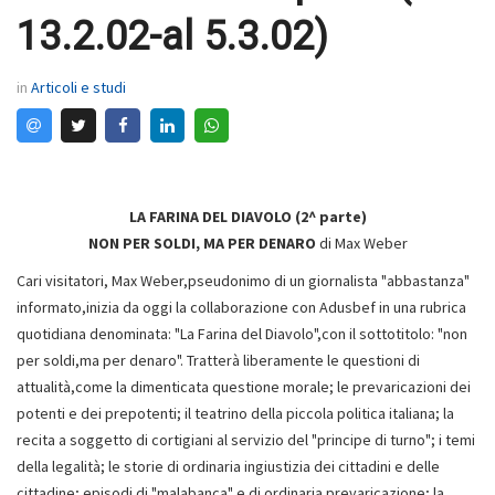
13.2.02-al 5.3.02)
in
Articoli e studi
LA FARINA DEL DIAVOLO (2^ parte)
NON PER SOLDI, MA PER DENARO
di Max Weber
Cari visitatori, Max Weber,pseudonimo di un giornalista "abbastanza"
informato,inizia da oggi la collaborazione con Adusbef in una rubrica
quotidiana denominata: "La Farina del Diavolo",con il sottotitolo: "non
per soldi,ma per denaro". Tratterà liberamente le questioni di
attualità,come la dimenticata questione morale; le prevaricazioni dei
potenti e dei prepotenti; il teatrino della piccola politica italiana; la
recita a soggetto di cortigiani al servizio del "principe di turno"; i temi
della legalità; le storie di ordinaria ingiustizia dei cittadini e delle
cittadine; episodi di "malabanca" e di ordinaria prevaricazione; la