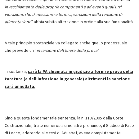
invecchiamento delle proprie componenti e ad eventi quali urti,
vibrazioni, shock meccanici e termici, variazioni della tensione di
alimentazione
” abbia subito alterazione in ordine alla sua funzionalità.
A tale principio sostanziale va collegato anche quello processuale
che prevede un “
inversione dell’onere della prova
”.
In sostanza,
sarà la PA chiamata in giudizio a fornire prova della
taratura (e dell’infrazione in generale) altrimenti la sanzione
sarà annullata.
Sino a questa fondamentale sentenza, la n. 113/2005 della Corte
Costituzionale, tra le numerosissime altre pronunce, il Giudice di Pace
di Lecce, aderendo alle tesi di Adusbef, aveva compiutamente