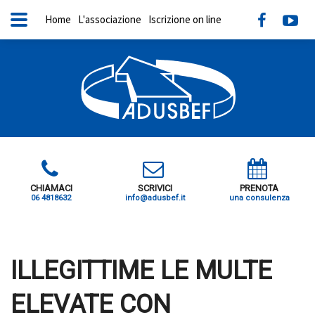
Home
L'associazione
Iscrizione on line
CHIAMACI
SCRIVICI
PRENOTA
06 4818632
info@adusbef.it
una consulenza
X
ILLEGITTIME LE MULTE
ELEVATE CON