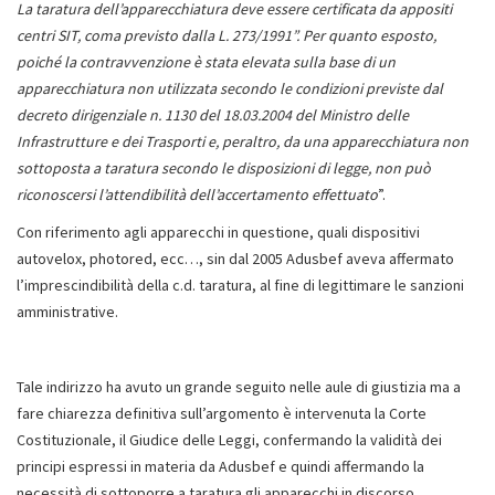
La taratura dell’apparecchiatura deve essere certificata da appositi
centri SIT, coma previsto dalla L. 273/1991”. Per quanto esposto,
poiché la contravvenzione è stata elevata sulla base di un
apparecchiatura non utilizzata secondo le condizioni previste dal
decreto dirigenziale n. 1130 del 18.03.2004 del Ministro delle
Infrastrutture e dei Trasporti e, peraltro, da una apparecchiatura non
sottoposta a taratura secondo le disposizioni di legge, non può
riconoscersi l’attendibilità dell’accertamento effettuato
”.
Con riferimento agli apparecchi in questione, quali dispositivi
autovelox, photored, ecc…, sin dal 2005 Adusbef aveva affermato
l’imprescindibilità della c.d. taratura, al fine di legittimare le sanzioni
amministrative.
Tale indirizzo ha avuto un grande seguito nelle aule di giustizia ma a
fare chiarezza definitiva sull’argomento è intervenuta la Corte
Costituzionale, il Giudice delle Leggi, confermando la validità dei
principi espressi in materia da Adusbef e quindi affermando la
necessità di sottoporre a taratura gli apparecchi in discorso.