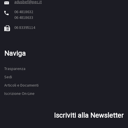
adusbef@pec.it
06 4818632
06 4818633
06 83395114
Naviga
Trasparenza
Sedi
Articoli e Documenti
Iscrizione On-Line
Iscriviti alla Newsletter