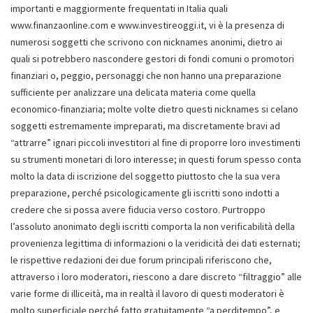
importanti e maggiormente frequentati in Italia quali
www.finanzaonline.com e www.investireoggi.it, vi è la presenza di
numerosi soggetti che scrivono con nicknames anonimi, dietro ai
quali si potrebbero nascondere gestori di fondi comuni o promotori
finanziari o, peggio, personaggi che non hanno una preparazione
sufficiente per analizzare una delicata materia come quella
economico-finanziaria; molte volte dietro questi nicknames si celano
soggetti estremamente impreparati, ma discretamente bravi ad
“attrarre” ignari piccoli investitori al fine di proporre loro investimenti
su strumenti monetari di loro interesse; in questi forum spesso conta
molto la data di iscrizione del soggetto piuttosto che la sua vera
preparazione, perché psicologicamente gli iscritti sono indotti a
credere che si possa avere fiducia verso costoro. Purtroppo
l’assoluto anonimato degli iscritti comporta la non verificabilità della
provenienza legittima di informazioni o la veridicità dei dati esternati;
le rispettive redazioni dei due forum principali riferiscono che,
attraverso i loro moderatori, riescono a dare discreto “filtraggio” alle
varie forme di illiceità, ma in realtà il lavoro di questi moderatori è
molto superficiale perché fatto gratuitamente “a perditempo”, e