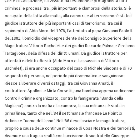
Corte di Cassazione, ha vissuto da testimone e protagonista fatti
criminosi e processi tra i più importanti e clamorosi della storia. Si è
occupato della lotta alla mafia, alla camorra e al terrorismo: è stato il
giudice istruttore dei più importanti casi di terrorismo, tra cui il
rapimento di Aldo Moro del 1978, l’attentato al papa Giovanni Paolo II
del 1981, l’omicidio del vicepresidente del Consiglio Superiore della
Magistratura Vittorio Bachelet e dei giudici Riccardo Palma e Girolamo
Tartaglione, della difesa dei diritti umani. Da giudice istruttore per
attentati e delitti efferati (Aldo Moro e l’assassinio di Vittorio
Bachelet), si era anche occupato del caso di Michele Sindona e di 70
sequestri di persona, nel periodo più drammatico e sanguinoso.
Riesce a liberare diversi ostaggi, tra cui Giovanna Amati, il
costruttore Apolloni e Mirta Corsetti, una bambina appena undicenne.
Contro il crimine organizzato, contro la famigerata “Banda della
Magliana”, contro la mafia e la camorra, la sua militanza è stata in
prima linea, tanto che nell’84 il settimanale francese Le Point lo
definisce “uomo dell’anno”. Nell’86 deve lasciare la magistratura,
proprio a causa delle continue minacce di Cosa Nostra e dei terroristi,
divenute una tragica realtà con l’uccisione di suo fratello Giuseppe.