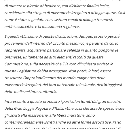
di numerose piccole obbedienze, con dichiarate finalità lecite,
considerate alla stregua di massonerie irregolari o di logge spurie. Così
come è stato segnalato che esistono canali di dialogo tra queste
entità associative e la massoneria regolare».
E quindi: «L’insieme di queste dichiarazioni, dunque, proprio perché
provenienti dall’interno del circuito massonico, e peraltro da chi lo
rappresenta, acquistano particolare valenza in quanto pongono le
premesse, unitamente ad altri elementi raccolti da questa
Commissione, sulla necessità che il lavoro d’inchiesta avviato in
questa Legislatura debba proseguire. Non potrà, infatti, essere
trascurato l’approfondimento del mondo magmatico delle
massonerie irregolari, del loro potenziale relazionale, dell’atteggiarsi
delle mafie nei loro confronti».
Interessante a questo proposito i particolari forniti dal gran maestro
della Gran Loggia Regolare d’Italia: «Una cosa che accade spesso è che
gli iscritti alla massoneria, alla libera muratoria, sono
contemporaneamente iscritti anche ad altre forme associative. Parlo
del Rotary, dei Lions, dei Kiwanis. In queste associazioni i massoni di