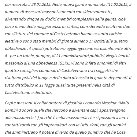
poi revocata il 28.01.2015. Nella nuova giunta nominata l’11.02.2015, il
numero di assessori massoni aumenta considerevolmente,
diventando cinque su dodici membri complessivi della giunta, cioè
poco meno della maggioranza. In sintesi, considerando le ultime due
consiliature del comune di Castelvetrano hanno assunto cariche
elettive o sono stati membri di giunta almeno 17 iscritti alle quattro
obbedienze . A questi potrebbero aggiungersene verosimilmente altri
4 - per un totale, dunque, di 21 amministratori pubblici. Negli elenchi
massonici di una obbedienza (GLRI), vi sono infatti omonimi di altri
quattro consiglieri comunali di Castelvetrano tra i soggetti che
risultano privi del luogo e della data di nascita in quanto depennati. Il
tutto distribuito in 11 logge quasi tutte presenti nella città di
Castelvetrano e dintorni».
Capi e massoni. Il collaboratore di giustizia Leonardo Messina: “Molti
uomini d’onore quelli che riescono a diventare capi, appartengono
alla massoneria (..) perché è nella massoneria che si possono avere i
contatti totali con gli imprenditori, con le istituzioni, con gli uomini
che amministrano il potere diverso da quello punitivo che ha Cosa