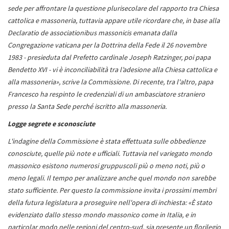
sede per affrontare la questione plurisecolare del rapporto tra Chiesa
cattolica e massoneria, tuttavia appare utile ricordare che, in base alla
Declaratio de associationibus massonicis emanata dalla
Congregazione vaticana per la Dottrina della Fede il 26 novembre
1983 - presieduta dal Prefetto cardinale Joseph Ratzinger, poi papa
Bendetto XVI - vi è inconciliabilità tra l’adesione alla Chiesa cattolica e
alla massoneria», scrive la Commissione. Di recente, tra l'altro, papa
Francesco ha respinto le credenziali di un ambasciatore straniero
presso la Santa Sede perché iscritto alla massoneria.
Logge segrete e sconosciute
L'indagine della Commissione è stata effettuata sulle obbedienze
conosciute, quelle più note e ufficiali. Tuttavia nel variegato mondo
massonico esistono numerosi gruppuscoli più o meno noti, più o
meno legali. Il tempo per analizzare anche quel mondo non sarebbe
stato sufficiente. Per questo la commissione invita i prossimi membri
della futura legislatura a proseguire nell'opera di inchiesta: «È stato
evidenziato dallo stesso mondo massonico come in Italia, e in
particolar modo nelle regioni del centro-sud, sia presente un florilegio