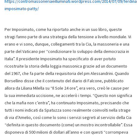
https://contromassoneriaeilluminati.wordpress.com/2014/07/09/ferdin
imposimato-patty/
Per Imposimato, come ha riportato anche in un suo libro, queste
stragi fanno parte di una strategia della tensione a livello mondiale. Vi
erano e vi sono, dunque, collegamenti tra la Cia, la massoneria e una
parte del Vaticano per “condizionare lo sviluppo della democrazia in
Italia”. Il presidente Imposimato ha specificato di aver potuto
ricostruite la storia della loggia massonica grazie ad un documento
del 1967, che fa parte della requisitoria del pm Alessandrini. Quando
Borsellino disse che il contenuto del diario di Falcone, pubblicato
allora da Liliana Milella su “Il Sole 24 ore”, era vero, creò le cause per
la sua immediata uccisione, ne accelerò i tempi. “Questo non significa
che la mafia non c’entra”, ha continuato Imposimato, precisando che
tutti i nomi indicati da Spatuzza sono realmente coinvolti nella strage
di via d’Amelio, così come lo sono i servizi segreti al servizio della Cia
“definita in questo documento (come) un mostro incontrollabile”. Essa
disponeva di 500 milioni di dollari all’anno e con questi “corrompeva