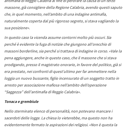
antimafia di Reggio Calabria al fine di perorare la causa di un terzo
massone, già consigliere della Regione Calabria, avendo questi saputo
che, in quel momento, nell’ambito di una indagine antimafia,
naturalmente coperta dal più rigoroso segreto, si stava vagliando la
sua posizione».
In questo caso la vicenda assume contorni molto più oscuri. Sia
perché è evidente la fuga di notizie che giungono all'orecchio di
massoni borderline, sia perché si trattava di indagine in corso. «Vale la
pena aggiungere, anche in questo caso, che il massone che si stava
prodigando, presso il magistrato onorario, in favore del politico, già si
era prestato, nei confronti di quest’ultimo per far ammettere nella
loggia un nuovo bussante, figlio incensurato di un soggetto tratto in
arresto per associazione mafiosa nell’ambito dell’operazione
“Saggezza” dell'antimafia di Reggio Calabria».
Tonaca e grembiule
Nello sterminato elenco di personalità, non potevano mancare i
sacerdoti delle logge. La chiesa lo vieterebbe, ma questo non ha
evidentemente fermato le aspirazioni dei religiosi. «Non è questa la