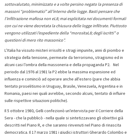
sottovalutato, minimizzato e a volte persino negato la presenza di
massoni “problematici” all’interno delle logge. Basti pensare che
l’infiltrazione mafiosa non eL8; mai esplicitata nei documenti formali
con cui ne viene decretata la chiusura delle logge infiltrate. Piuttosto
vengono utilizzati l’espediente della “morositaL8; degli iscritti” o
questioni di mero rito massonico”.
L’Italia ha vissuto misteri irrisolti e stragi impunite, anni di piombo e
strategia della tensione, permeate da terrorismo, stragismo ed in
alcuni casi l’ombra della massoneria e della propaganda P2. Nel
periodo dal 1976 al 1981 la P2 ebbe la massima espansione ed
influenza e cominciò ad operare anche all'estero (pare che abbia
tentato proselitismo in Uruguay, Brasile, Venezuela, Argentina e in
Romania, paesi nei quali avrebbe, secondo alcuni, tentato di influire
sulle rispettive situazioni politiche).
Il 5 ottobre 1980, Gelli confezionò un'intervista per il Corriere della
Sera - che la pubblicò - nella quale si sintetizzavano gli obiettivi già
descritti nel Piano R, e che saranno rinvenuti nel Piano di rinascita
democratica. Il 17 marzo 1981 i giudici istruttori Gherardo Colombo e