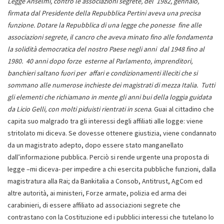
Legge Anselmi, contro le associazioni segrete, del 1982, gennaio,
firmata dal Presidente della Repubblica Pertini aveva una precisa
funzione. Dotare la Repubblica di una legge che ponesse fine alle
associazioni segrete, il cancro che aveva minato fino alle fondamenta
la solidità democratica del nostro Paese negli anni dal 1948 fino al
1980. 40 anni dopo forze esterne al Parlamento, imprenditori,
banchieri saltano fuori per affari e condizionamenti illeciti che si
sommano alle numerose inchieste dei magistrati di mezza Italia. Tutti
gli elementi che richiamano in mente gli anni bui della loggia guidata
da Licio Gelli, con molti piduisti rientrati in scena
. Guai al cittadino che
capita suo malgrado tra gli interessi degli affiliati alle logge: viene
stritolato mi diceva. Se dovesse ottenere giustizia, viene condannato
da un magistrato adepto, dopo essere stato manganellato
dall’informazione pubblica. Perciò si rende urgente una proposta di
legge –mi diceva- per impedire a chi esercita pubbliche funzioni, dalla
magistratura alla Rai; da Bankitalia a Consob, Antitrust, AgCom ed
altre autorità, ai ministeri, Forze armate, polizia ed arma dei
carabinieri, di essere affiliato ad associazioni segrete che
contrastano con la Costituzione ed i pubblici interessi che tutelano lo