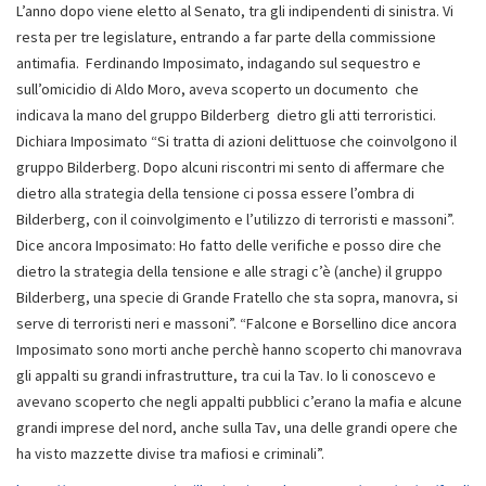
L’anno dopo viene eletto al Senato, tra gli indipendenti di sinistra. Vi
resta per tre legislature, entrando a far parte della commissione
antimafia. Ferdinando Imposimato, indagando sul sequestro e
sull’omicidio di Aldo Moro, aveva scoperto un documento che
indicava la mano del gruppo Bilderberg dietro gli atti terroristici.
Dichiara Imposimato “Si tratta di azioni delittuose che coinvolgono il
gruppo Bilderberg. Dopo alcuni riscontri mi sento di affermare che
dietro alla strategia della tensione ci possa essere l’ombra di
Bilderberg, con il coinvolgimento e l’utilizzo di terroristi e massoni”.
Dice ancora Imposimato: Ho fatto delle verifiche e posso dire che
dietro la strategia della tensione e alle stragi c’è (anche) il gruppo
Bilderberg, una specie di Grande Fratello che sta sopra, manovra, si
serve di terroristi neri e massoni”. “Falcone e Borsellino dice ancora
Imposimato sono morti anche perchè hanno scoperto chi manovrava
gli appalti su grandi infrastrutture, tra cui la Tav. Io li conoscevo e
avevano scoperto che negli appalti pubblici c’erano la mafia e alcune
grandi imprese del nord, anche sulla Tav, una delle grandi opere che
ha visto mazzette divise tra mafiosi e criminali”.