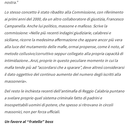
nostra.”
Lo stesso concetto è stato ribadito alla Commissione, con riferimento
ai primi anni del 2000, da un altro collaboratore di giustizia, Francesco
Campanella. Anche lui politico, massone e mafioso. Scrive la
commissione: «Nelle più recenti indagini giudiziarie, calabresi e
siciliane, ricorre la medesima affermazione che appare ancor più vera
alla luce del mutamento delle mafie, ormai propense, come è noto, al
metodo collusivo/corruttivo seppur collegato alla propria capacità di
intimidazione...Anzi, proprio in questo peculiare momento in cui la
mafia tende più ad “accordarsi che a sparare”, deve altresì considerarsi
il dato oggettivo del continuo aumento del numero degli iscritti alla
massoneria».
Del resto le inchiesta recenti dell'antimafia di Reggio Calabria puntano
a svelare proprio quel sistema criminale fatto di padrini e
insospettabili uomini di potere, che spesso si ritrovano in circoli
massonici, non per forza ufficiali.
Un favore al “fratello” boss