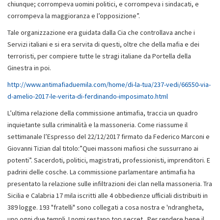
chiunque; corrompeva uomini politici, e corrompeva i sindacati, e
corrompeva la maggioranza e l’opposizione”.
Tale organizzazione era guidata dalla Cia che controllava anche i
Servizi italiani e si era servita di questi, oltre che della mafia e dei
terroristi, per compiere tutte le stragi italiane da Portella della
Ginestra in poi.
http://www.antimafiaduemila.com/home/di-la-tua/237-vedi/66550-via-
d-amelio-2017-le-verita-di-ferdinando-imposimato.html
L’ultima relazione della commissione antimafia, traccia un quadro
inquietante sulla criminalità e la massoneria. Come riassume il
settimanale l’Espresso del 22/12/2017 firmato da Federico Marconi e
Giovanni Tizian dal titolo:”Quei massoni mafiosi che sussurrano ai
potenti”. Sacerdoti, politici, magistrati, professionisti, imprenditori. E
padrini delle cosche. La commissione parlamentare antimafia ha
presentato la relazione sulle infiltrazioni dei clan nella massoneria. Tra
Sicilia e Calabria 17 mila iscritti alle 4 obbedienze ufficiali distribuiti in
389 logge. 193 "fratelli" sono collegati a cosa nostra e 'ndrangheta,
uno ogni due templi. I nomi restano top secret. Per rendere bene il