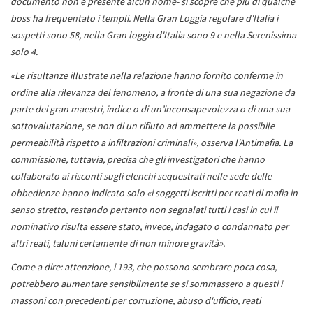
documento non è presente alcun nome- si scopre che più di qualche
boss ha frequentato i templi. Nella Gran Loggia regolare d'Italia i
sospetti sono 58, nella Gran loggia d'Italia sono 9 e nella Serenissima
solo 4.
«Le risultanze illustrate nella relazione hanno fornito conferme in
ordine alla rilevanza del fenomeno, a fronte di una sua negazione da
parte dei gran maestri, indice o di un’inconsapevolezza o di una sua
sottovalutazione, se non di un rifiuto ad ammettere la possibile
permeabilità rispetto a infiltrazioni criminali», osserva l'Antimafia. La
commissione, tuttavia, precisa che gli investigatori che hanno
collaborato ai risconti sugli elenchi sequestrati nelle sede delle
obbedienze hanno indicato solo «i soggetti iscritti per reati di mafia in
senso stretto, restando pertanto non segnalati tutti i casi in cui il
nominativo risulta essere stato, invece, indagato o condannato per
altri reati, taluni certamente di non minore gravità».
Come a dire: attenzione, i 193, che possono sembrare poca cosa,
potrebbero aumentare sensibilmente se si sommassero a questi i
massoni con precedenti per corruzione, abuso d'ufficio, reati