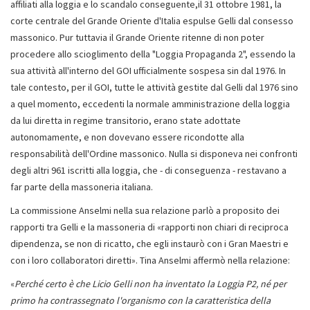
affiliati alla loggia e lo scandalo conseguente,il 31 ottobre 1981, la
corte centrale del Grande Oriente d'Italia espulse Gelli dal consesso
massonico. Pur tuttavia il Grande Oriente ritenne di non poter
procedere allo scioglimento della "Loggia Propaganda 2", essendo la
sua attività all'interno del GOI ufficialmente sospesa sin dal 1976. In
tale contesto, per il GOI, tutte le attività gestite dal Gelli dal 1976 sino
a quel momento, eccedenti la normale amministrazione della loggia
da lui diretta in regime transitorio, erano state adottate
autonomamente, e non dovevano essere ricondotte alla
responsabilità dell'Ordine massonico. Nulla si disponeva nei confronti
degli altri 961 iscritti alla loggia, che - di conseguenza - restavano a
far parte della massoneria italiana.
La commissione Anselmi nella sua relazione parlò a proposito dei
rapporti tra Gelli e la massoneria di «rapporti non chiari di reciproca
dipendenza, se non di ricatto, che egli instaurò con i Gran Maestri e
con i loro collaboratori diretti». Tina Anselmi affermò nella relazione:
«
Perché certo è che Licio Gelli non ha inventato la Loggia P2, né per
primo ha contrassegnato l'organismo con la caratteristica della