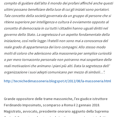
compito di guidare dall’alto il mondo dei profani affinché anche questi
ultimi possano beneficiare della luce di cui gli iniziati sono portatori.
Tale concetto della società governata da un gruppo di persone che si
ritiene superiore per intelligenza e cultura è ovviamente opposto al
concetto di democrazia in cui tutti i cittadini hanno uguali diritti nel
governo dello Stato. La segretezza è un aspetto fondamentale della
iniziazione, così nelle logge i fratelli non sono mai a conoscenza del
reale grado di appartenenza dei loro compagni. Allo stesso modo
molti di coloro che aderiscono alla massoneria per semplice curiosità
o per mero tornaconto personale non potranno mai sospettare delle
reali motivazioni che animano i piani più alti. Data la segretezza dell’
organizzazione i suoi adepti comunicano per mezzo di simboli…”.
http://tecnichedimassoneria.blogspot.it/2012/08/la-massoneria.html
Grande oppositore delle trame massoniche, l’ex giudice istruttore
Ferdinando Imposimato, scomparso a Roma il 2 gennaio 2018.
Magistrato, avvocato, presidente onorario aggiunto della Suprema