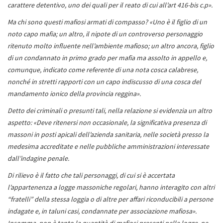
carattere detentivo, uno dei quali per il reato di cui all’art 416-bis c.p».
Ma chi sono questi mafiosi armati di compasso? «Uno è il figlio di un
noto capo mafia; un altro, il nipote di un controverso personaggio
ritenuto molto influente nell’ambiente mafioso; un altro ancora, figlio
di un condannato in primo grado per mafia ma assolto in appello e,
comunque, indicato come referente di una nota cosca calabrese,
nonché in stretti rapporti con un capo indiscusso di una cosca del
mandamento ionico della provincia reggina».
Detto dei criminali o presunti tali, nella relazione si evidenzia un altro
aspetto: «Deve ritenersi non occasionale, la significativa presenza di
massoni in posti apicali dell’azienda sanitaria, nelle società presso la
medesima accreditate e nelle pubbliche amministrazioni interessate
dall’indagine penale.
Di rilievo è il fatto che tali personaggi, di cui si è accertata
l’appartenenza a logge massoniche regolari, hanno interagito con altri
“fratelli” della stessa loggia o di altre per affari riconducibili a persone
indagate e, in taluni casi, condannate per associazione mafiosa».
Insomma, non è tanto la quantità di mafiosi presenti nelle logge, ne