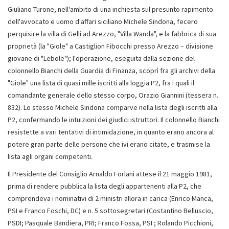
Giuliano Turone, nell'ambito di una inchiesta sul presunto rapimento
dell'avvocato e uomo d'affari siciliano Michele Sindona, fecero
perquisire la villa di Gelli ad Arezzo, "Villa Wanda", e la fabbrica di sua
proprietà (la "Giole" a Castiglion Fibocchi presso Arezzo – divisione
giovane di "Lebole"); l'operazione, eseguita dalla sezione del
colonnello Bianchi della Guardia di Finanza, scoprì fra gli archivi della
"Giole" una lista di quasi mille iscritti alla loggia P2, fra i quali il
comandante generale dello stesso corpo, Orazio Giannini (tessera n.
832). Lo stesso Michele Sindona comparve nella lista degli iscritti alla
P2, confermando le intuizioni dei giudici istruttori. Il colonnello Bianchi
resistette a vari tentativi di intimidazione, in quanto erano ancora al
potere gran parte delle persone che ivi erano citate, e trasmise la
lista agli organi competenti.
Il Presidente del Consiglio Arnaldo Forlani attese il 21 maggio 1981,
prima di rendere pubblica la lista degli appartenenti alla P2, che
comprendeva i nominativi di 2 ministri allora in carica (Enrico Manca,
PSI e Franco Foschi, DC) e n. 5 sottosegretari (Costantino Belluscio,
PSDI; Pasquale Bandiera, PRI; Franco Fossa, PSI ; Rolando Picchioni,