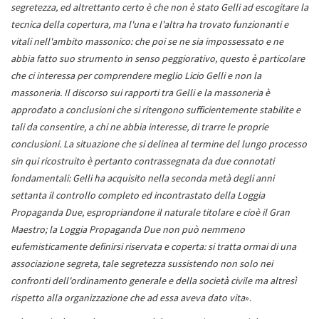
segretezza, ed altrettanto certo è che non è stato Gelli ad escogitare la
tecnica della copertura, ma l'una e l'altra ha trovato funzionanti e
vitali nell'ambito massonico: che poi se ne sia impossessato e ne
abbia fatto suo strumento in senso peggiorativo, questo è particolare
che ci interessa per comprendere meglio Licio Gelli e non la
massoneria. Il discorso sui rapporti tra Gelli e la massoneria è
approdato a conclusioni che si ritengono sufficientemente stabilite e
tali da consentire, a chi ne abbia interesse, di trarre le proprie
conclusioni. La situazione che si delinea al termine del lungo processo
sin qui ricostruito è pertanto contrassegnata da due connotati
fondamentali: Gelli ha acquisito nella seconda metà degli anni
settanta il controllo completo ed incontrastato della Loggia
Propaganda Due, espropriandone il naturale titolare e cioè il Gran
Maestro; la Loggia Propaganda Due non può nemmeno
eufemisticamente definirsi riservata e coperta: si tratta ormai di una
associazione segreta, tale segretezza sussistendo non solo nei
confronti dell'ordinamento generale e della società civile ma altresì
rispetto alla organizzazione che ad essa aveva dato vita
».