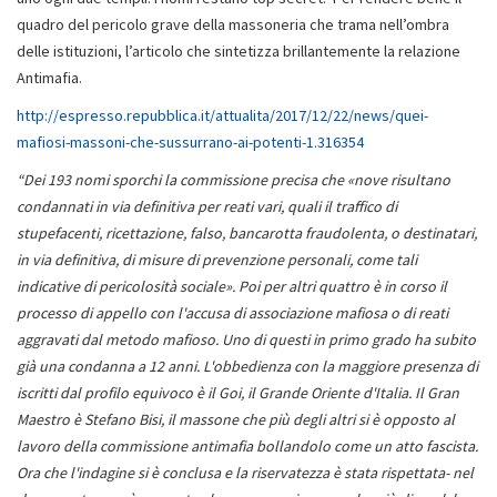
quadro del pericolo grave della massoneria che trama nell’ombra
delle istituzioni, l’articolo che sintetizza brillantemente la relazione
Antimafia.
http://espresso.repubblica.it/attualita/2017/12/22/news/quei-
mafiosi-massoni-che-sussurrano-ai-potenti-1.316354
“Dei 193 nomi sporchi la commissione precisa che «nove risultano
condannati in via definitiva per reati vari, quali il traffico di
stupefacenti, ricettazione, falso, bancarotta fraudolenta, o destinatari,
in via definitiva, di misure di prevenzione personali, come tali
indicative di pericolosità sociale». Poi per altri quattro è in corso il
processo di appello con l'accusa di associazione mafiosa o di reati
aggravati dal metodo mafioso. Uno di questi in primo grado ha subito
già una condanna a 12 anni. L'obbedienza con la maggiore presenza di
iscritti dal profilo equivoco è il Goi, il Grande Oriente d'Italia. Il Gran
Maestro è Stefano Bisi, il massone che più degli altri si è opposto al
lavoro della commissione antimafia bollandolo come un atto fascista.
Ora che l'indagine si è conclusa e la riservatezza è stata rispettata- nel