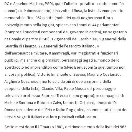
DC e Anselmo Martoni, PSDI, quest'ultimo - peraltro - citato come "in
sonno", cioè dimissionario). Una volta diffusa, la lista divenne presto
memorabile. Tra i 962 iscritti (molti dei quali negheranno il loro
coinvolgimento nella loggia), spiccavano i nomi di 44 parlamentari
(compresi i succitati componenti del governo in carica), un segretario
nazionale di partito (PSDI), 12 generali dei Carabinieri, 5 generali della
Guardia di Finanza, 22 generali dell'esercito italiano, 4
dell'aeronautica militare, 8 ammiragli, vari magistrati e funzionari
pubblici, ma anche di giornalisti, personaggi legati al mondo dello
spettacolo ed imprenditori come Silvio Berlusconi (a quel tempo non
ancora in politica), Vittorio Emanuele di Savoia, Maurizio Costanzo,
Alighiero Noschese (morto suicida più di due anni prima della
scoperta della lista), Claudio Villa, Paolo Mosca e il personaggio
televisivo professor Fabrizio Trecca (capo gruppo); in compagnia di
Michele Sindona e Roberto Calvi, Umberto Ortolani, Leonardo Di
Donna (presidente dell'ENI) e Duilio Poggiolini, insieme a tutti i capi dei
servizi segreti italiani e ai loro principali collaboratori.
Sette mesi dopo il 17 marzo 1981, del rinvenimento della lista dei 962