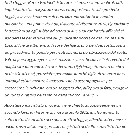
Nella loggia “Rocco Verduci” di Gerace, a Locri, si sono verificati fatti
inquietanti. «Un magistrato onorario, appartenente alla predetta
loggia, aveva chiaramente denunciato, ma soltanto in ambito
massonico, una prima vicenda, risalente al dicembre 2010, riguardante
le pressioni da egli subite ad opera di due suoi confratelli affinché si
adoperasse per intervenire sul giudice monocratico del Tribunale di
Locri al fine di ottenere, in favore dei figli di uno dei due, sottoposti a
un procedimento penale per ricettazione, la derubricazione del reato.
Vale la pena aggiungere che il massone che sollecitava l’intervento del
magistrato onorario in favore dei propri figli indagati, era un medico
della ASL di Locri, poi sciolta per mafia, nonché figlio di un noto boss
‘ndranghetista, mentre il massone che lo accompagnava, per
sostenerne la richiesta, era un soggetto che, all’epoca di fatti, svolgeva
un ruolo direttivo nell’ambito della “Rocco Verduci”».
Allo stesso magistrato onorario viene chiesto successivamente un
secondo favore: «Intorno al mese di aprile 2012, fu ulteriormente
sollecitato, da un altro dei suoi fratelli di loggia, affinché intervenisse
ancora, riservatamente, presso i magistrati della Procura distrettuale