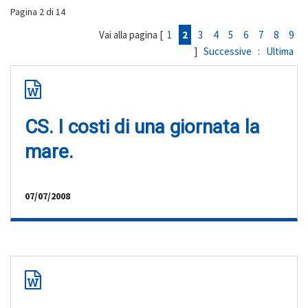
Pagina 2 di 14
Vai alla pagina [
1
2
3
4
5
6
7
8
9
]
Successive
:
Ultima
CS. I costi di una giornata la
mare.
07/07/2008