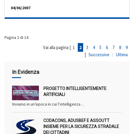
04/06/2007
Pagina 2 di 14
Vai alla pagina [
1
2
3
4
5
6
7
8
9
]
Successive
:
Ultima
In Evidenza
PROGETTO INTELLIGENTEMENTE
ARTIFICIALI
Viviamo in un’epoca in cui l’intelligenza ...
CODACONS, ADUSBEF E ASSOUTT
INSIEME PER LA SICUREZZA STRADALE
DEI CITTADINI