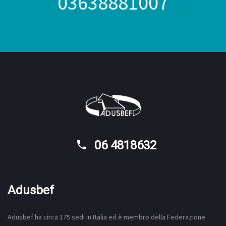
03638881007
06 4818632
Adusbef
Adusbef ha circa 175
sedi
in Italia ed è membro della Federazione