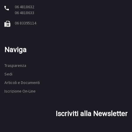
06 4818632
06 4818633
06 83395114
Naviga
Trasparenza
Sedi
Articoli e Documenti
Iscrizione On-Line
Iscriviti alla Newsletter