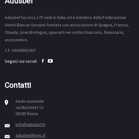
Adusbef
Adusbef ha circa 175
sedi
in Italia ed è membro della Federazione
Utenti Bancari Europei fondata con associazioni di Spagna, Francia,
Olanda, Gran Bretagna, operanti nei settori bancario, finanziario,
assicurativo.
C.F. 03638881007
Seguici sui social:
Contatti
Sede nazionale
via Bachelet 12
00185 Roma
info@adusbef.it
adusbef@pec.it