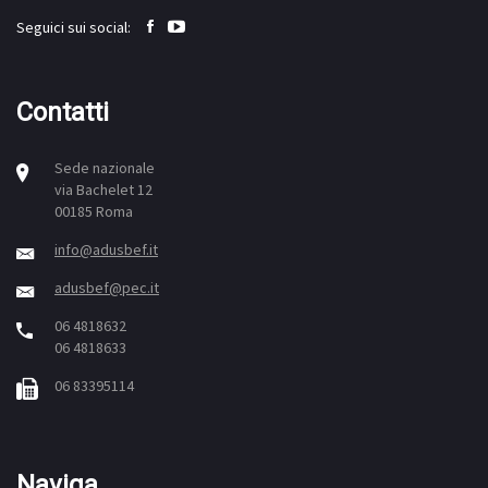
Seguici sui social:
Contatti
Sede nazionale
via Bachelet 12
00185 Roma
info@adusbef.it
adusbef@pec.it
06 4818632
06 4818633
06 83395114
Naviga