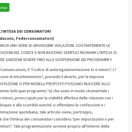
sApp
?INTESA DEI CONSUMATORI
odacons, Federconsumatori)
UNCIA UNA SERIE DI GRAVISSIME VIOLAZIONI. COSTANTEMENTE LE
IZIONI DEL CODICE E NON BASTANO SEMPLICI RICHIAMI! L?INTESA SI
EDE SANZIONI SEVERE FINO ALLA SOSPENSIONE DEI PROGRAMMI !!
 Comunicazioni, il ?Codice di autoregolamentazione tv e minori?. L?
ssioni di intrattenimento?, prevede il divieto, per le Imprese
R IMPOSTAZIONE O PER MODELLI PROPOSTI POSSANO NUOCERE ALLO
amente tutti quei programmi ?a) che usino in modo strumentale i
inori, preoccupati per la stabilità affettiva delle relazioni con i
rpiloquio e alla scurrilità nonché si offendano le confessioni e i
grammazione quotidiana, tale articolo viene, purtroppo,
 che l?Intesa dei consumatori considera ?per impostazioni o per
minori?. Tale programmazione avviene proprio all?interno della