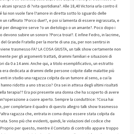
cuni sprazzi di ?vita quotidiana?. Alle 18,40 Victoria urla contro il
 lui non vuole fare l?amore in diretta sotto lo sguardo delle
n un raffinato ?Porco due!?, e poi si lamenta di essere ingrassata, e
é per dimagrire serve ?o un dietologo o un amante?. Poco dopo i
devono subire un sonoro ?Porca troia!?. E infine Fedro, in lacrime,
a del Grande Fratello per la morte di una zia, per non sentirsi in
7 viene trasmesso FA? LA COSA GIUSTA, un talk show certamente non
ente per gli argomenti trattati, drammi familiari e situazioni di
i da 0 a 14 anni. Anche qui, a titolo esemplificativo, un estratto
ata era dedicata ai drammi delle persone colpite dalle malattie più
senti in studio una ragazza colpita da un tumore al seno, a cui la
hanno ridotto a uno straccio? Ora sei in attesa degli ultimi risultati
o della terapia?? Era poi presente una donna che ha scoperto di avere
 un?operazione a cuore aperto. Sempre la conduttrice: ?Cosa hai
ne, per completare il quadro di questo allegro talk show trasmesso
n?altra ragazza che, entrata in coma dopo essere stata colpita da
nata. Sono più che evidenti, quindi, le violazioni del codice che
e. Proprio per questo, mentre il Comitato di controllo appare troppo