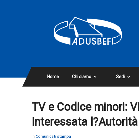
Home
Chi siamo
Sedi
TV e Codice minori: Vi
Interessata l?Autorit
in
Comunicati stampa