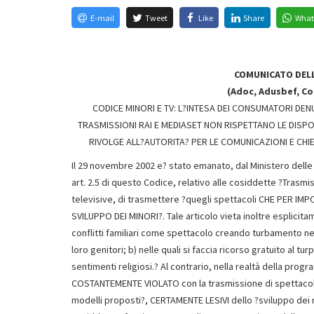
E-mail
Tweet
Like
Share
What
COMUNICATO DELL
(Adoc, Adusbef, C
CODICE MINORI E TV: L?INTESA DEI CONSUMATORI DEN
TRASMISSIONI RAI E MEDIASET NON RISPETTANO LE DISPOS
RIVOLGE ALL?AUTORITA? PER LE COMUNICAZIONI E CHI
Il 29 novembre 2002 e? stato emanato, dal Ministero delle
art. 2.5 di questo Codice, relativo alle cosiddette ?Trasmi
televisive, di trasmettere ?quegli spettacoli CHE PE
SVILUPPO DEI MINORI?. Tale articolo vieta inoltre esplicit
conflitti familiari come spettacolo creando turbamento nei m
loro genitori; b) nelle quali si faccia ricorso gratuito al tu
sentimenti religiosi.? Al contrario, nella realtà della pro
COSTANTEMENTE VIOLATO con la trasmissione di spettacoli
modelli proposti?, CERTAMENTE LESIVI dello ?sviluppo dei 