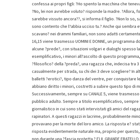
confessa ai propri figli: ?Ho spento la macchina che teneva i
?No, lei non avrebbe voluto? risponde la madre. ?Allora, fo
sarebbe vissuto ancora??, si informa il figlio. ?Non lo so,
sono contento che l?abbia ucciso tu.? Anche qui sembra 
scavano? nei drammi familiari, non sono adatti certamente
16,15 viene trasmesso UOMINI E DONNE, un programma dove
alcune ?prede?, con situazioni volgari e dialoghi spesso las
esemplificativo, i minori all?ascolto di questo programma,
?filosofico? della ?preda?, una ragazza che, indecisa tra 3
casualmente per strada, su chi dei 3 deve scegliere? In a
balletti ?erotici?, tipo danza del ventre, per conquistare l
abbiano diritto i minori, costretti a subire questo tipo d
Successivamente, sempre su CANALE 5, viene trasmesso VE
pubblico adulto. Sempre a titolo esemplificativo, sempre l
giornalistico in cui sono stati intervistati gli amici del r
rapinatori. A questi ragazzi in lacrime, probabilmente mi
provavano per la morte del loro amico. La risposta e? sta
risposta evidentemente naturale ma, proprio per questo, d
non durante una ?fascia protetta.? E) IL GRANDE FRATELLO 