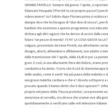
GRANDE FRATELLO. Sempre dal giorno 7 aprile, si riportano al
fidanzato Pasquale (?Perché tu sei proprio pazzo!?) perché
videocamere? sic! Subito dopo Floriana prima si esibisce i
dunque dice che ha bisogno di ?due dosi di sesso?, perch
bambini che assistono a questo programma così educativo 
dichiara agli altri ragazzi che ha deciso di uscire dalla cas
futuro ?un pezzo di merda?. F) FA? LA COSA GIUSTA Su LA
volgare, presentato da Irene Pivetti, ma altrettanto certam
disagio, aborti, abbandoni e affidamenti, non adatto a minor
dalla trasmissione del 7 aprile, dalla 16,45 in poi. La punt
gravi. E così, in una allucinante fiera del dolore, erano pre
conduttrice ha detto: ?Certo che 6 cicli di chemioterapia ti 
delle analisi, come ti senti? Hai più paura della malattia 
una grave malattia cardiaca e che e? dovuta sottoporsi a
provato quando ti hanno detto che ti devi operare??. Infi
proprio nel pieno della ?fascia protetta?, era presente u
aneurisma al cervello, ora diceva che oramai vive alla gior
quotidianamente si verificano sulle reti televisive italian