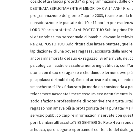
cosiddetta ?fascia protetta? di programmazione, dalle ore 
DESTINATA ESPLICITAMENTE AI MINORI DA 0 A 14 ANNI! Prend
programmazione del giorno 7 aprile 2003, (tranne per la tr
considerazione le puntate del 10 e 11 aprile) per evidenzi
LORO ?fascia protetta?. A) AL POSTO TUO Subito prima l?i
vi e? un?altissima percentuale di bambini davanti la tele
Rai2 AL POSTO TUO. Addirittura due intere puntate, quelle 
lapidazione? di una povera ragazza, accusata dalla madre 
ancora innamorata del suo ex ragazzo. Si e? arrivati, nel
psicologica inauditi e assolutamente ingiustificati, con l?
storia con il suo ex-ragazzo e che dunque lei non deve più
gli applausi del pubblico). Sino ad arrivare al clou, quand
smascherare? l?ex fidanzato (in modo da convincerla a part
telecamere nascoste? trasmesso invece naturalmente in di
soddisfazione professionale di poter rivelare a tutta l?It
ragazzo non amava più la protagonista della puntata? Ma il 
servizio pubblico carpire informazioni riservate con ques
per i bambini all?ascolto?? B) SENTIERI Su Rete 4 va in ond
artistica, qui di seguito riportiamo il contenuto del dialog