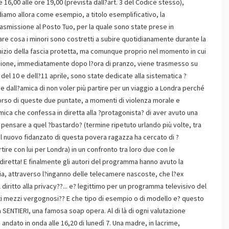
16,00 alle ore 19,00 (prevista dall?art. 3 del Codice stesso),
iamo allora come esempio, a titolo esemplificativo, la
asmissione al Posto Tuo, per la quale sono state prese in
are cosa i minori sono costretti a subire quotidianamente durante la
nizio della fascia protetta, ma comunque proprio nel momento in cui
visione, immediatamente dopo l?ora di pranzo, viene trasmesso su
del 10 e dell?11 aprile, sono state dedicate alla sistematica ?
e dall?amica di non voler più partire per un viaggio a Londra perché
 corso di queste due puntate, a momenti di violenza morale e
amica che confessa in diretta alla ?protagonista? di aver avuto una
 pensare a quel ?bastardo? (termine ripetuto urlando più volte, tra
o il nuovo fidanzato di questa povera ragazza ha cercato di ?
ire con lui per Londra) in un confronto tra loro due con le
retta! E finalmente gli autori del programma hanno avuto la
alia, attraverso l?inganno delle telecamere nascoste, che l?ex
diritto alla privacy??... e? legittimo per un programma televisivo del
ti mezzi vergognosi?? E che tipo di esempio o di modello e? questo
a SENTIERI, una famosa soap opera. Al di là di ogni valutazione
o andato in onda alle 16,20 di lunedì 7. Una madre, in lacrime,