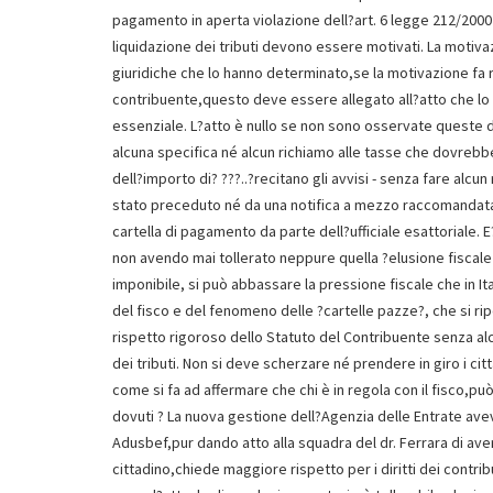
pagamento in aperta violazione dell?art. 6 legge 212/2000 c
liquidazione dei tributi devono essere motivati. La motivaz
giuridiche che lo hanno determinato,se la motivazione fa r
contribuente,questo deve essere allegato all?atto che lo 
essenziale. L?atto è nullo se non sono osservate queste d
alcuna specifica né alcun richiamo alle tasse che dovrebbe
dell?importo di? ???..?recitano gli avvisi - senza fare alc
stato preceduto né da una notifica a mezzo raccomandata
cartella di pagamento da parte dell?ufficiale esattoriale.
non avendo mai tollerato neppure quella ?elusione fiscale
imponibile, si può abbassare la pressione fiscale che in Ita
del fisco e del fenomeno delle ?cartelle pazze?, che si ri
rispetto rigoroso dello Statuto del Contribuente senza al
dei tributi. Non si deve scherzare né prendere in giro i cit
come si fa ad affermare che chi è in regola con il fisco,p
dovuti ? La nuova gestione dell?Agenzia delle Entrate ave
Adusbef,pur dando atto alla squadra del dr. Ferrara di ave
cittadino,chiede maggiore rispetto per i diritti dei contrib