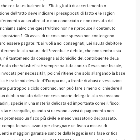
he recita testualmente : ?Tutti gli atti di accertamento o
ione dell?atto deve indicare i presupposti di fatto e le ragioni
iferimento ad un altro atto non conosciuto e non ricevuto dal
richiama salvo che quest?ultimo non ne riproduce il contenuto
isposizioni?. Gli avvisi di riscossione spesso non contengono
ro essere pagate: ?Dai ruoli a noi consegnati, Lei risulta debitore
un riferimento alla natura dell?eventuale debito, che non sembra sia
, né tantomeno da consegna al domicilio del contribuente della
 E? noto che Adusbef si è sempre battuta contro l?evasione fiscale,
 invocata per necessità?, poiché ritiene che solo allargando la base
lia è tra le più elevate d?Europa ma, a fronte di abusi e vessazioni
pete purtroppo a ciclo continuo, non può fare a meno di chiedere il
cun dubbio violato dalle concessionarie delegate alla riscossione
tadini, specie in una materia delicata ed importante come il fisco:
uò stare tranquillo, quando si ricevono avvisi di pagamento non
va promesso un fisco più civile e meno vessatorio del passato.
r compiuto passi avanti per disegnare un fisco a misura di
uenti e maggiori garanzie sancite dalla legge: in una fase critica