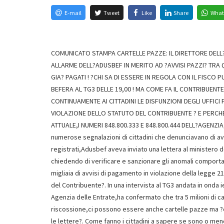
E-mail
Tweet
Like
Share
What
COMUNICATO STAMPA CARTELLE PAZZE: IL DIRETTORE DELL?A
ALLARME DELL?ADUSBEF IN MERITO AD ?AVVISI PAZZI? TRA QU
GIA? PAGATI ! ?CHI SA DI ESSERE IN REGOLA CON IL FISCO
BEFERA AL TG3 DELLE 19,00 ! MA COME FA IL CONTRIBUENT
CONTINUAMENTE AI CITTADINI LE DISFUNZIONI DEGLI UFFICI
VIOLAZIONE DELLO STATUTO DEL CONTRIBUENTE ? E PERCHE
ATTUALE,I NUMERI 848.800.333 E 848.800.444 DELL?AGENZIA
numerose segnalazioni di cittadini che denunciavano di ave
registrati,Adusbef aveva inviato una lettera al ministero d
chiedendo di verificare e sanzionare gli anomali compor
migliaia di avvisi di pagamento in violazione della legge 21
del Contribuente?. In una intervista al TG3 andata in onda ie
Agenzia delle Entrate,ha confermato che tra 5 milioni di ca
riscossione,ci possono essere anche cartelle pazze ma ?ch
le lettere?. Come fanno i cittadini a sapere se sono o meno