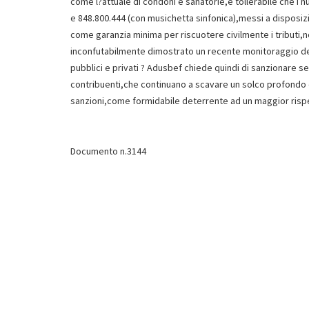
come l?attuale di condoni e sanatorie,è tollerabile che i 
e 848.800.444 (con musichetta sinfonica),messi a disposiz
come garanzia minima per riscuotere civilmente i tributi,
inconfutabilmente dimostrato un recente monitoraggio dell
pubblici e privati ? Adusbef chiede quindi di sanzionare s
contribuenti,che continuano a scavare un solco profondo c
sanzioni,come formidabile deterrente ad un maggior rispett
Documento n.3144