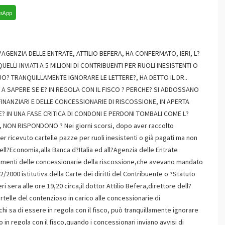
sApp
GENZIA DELLE ENTRATE, ATTILIO BEFERA, HA CONFERMATO, IERI, L?
ELLI INVIATI A 5 MILIONI DI CONTRIBUENTI PER RUOLI INESISTENTI O
 PUO? TRANQUILLAMENTE IGNORARE LE LETTERE?, HA DETTO IL DR..
E A SAPERE SE E? IN REGOLA CON IL FISCO ? PERCHE? SI ADDOSSANO
 FINANZIARI E DELLE CONCESSIONARIE DI RISCOSSIONE, IN APERTA
? IN UNA FASE CRITICA DI CONDONI E PERDONI TOMBALI COME L?
, NON RISPONDONO ? Nei giorni scorsi, dopo aver raccolto
r ricevuto cartelle pazze per ruoli inesistenti o già pagati ma non
ell?Economia,alla Banca d?Italia ed all?Agenzia delle Entrate
tamenti delle concessionarie della riscossione,che avevano mandato
2/2000 istitutiva della Carte dei diritti del Contribuente o ?Statuto
ri sera alle ore 19,20 circa,il dottor Attilio Befera,direttore dell?
rtelle del contenzioso in carico alle concessionarie di
i sa di essere in regola con il fisco, può tranquillamente ignorare
 in regola con il fisco,quando i concessionari inviano avvisi di