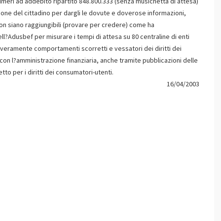
numeri ad addebito ripartito 848.800.333 (senza musichetta di attesa)
ione del cittadino per dargli le dovute e doverose informazioni,
non siano raggiungibili (provare per credere) come ha
?Adusbef per misurare i tempi di attesa su 80 centraline di enti
everamente comportamenti scorretti e vessatori dei diritti dei
on l?amministrazione finanziaria, anche tramite pubblicazioni delle
o per i diritti dei consumatori-utenti.
16/04/2003