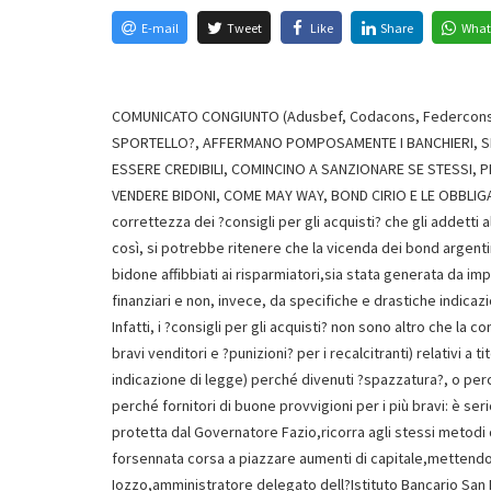
E-mail
Tweet
Like
Share
What
COMUNICATO CONGIUNTO (Adusbef, Codacons, Federconsum
SPORTELLO?, AFFERMANO POMPOSAMENTE I BANCHIERI, SP
ESSERE CREDIBILI, COMINCINO A SANZIONARE SE STESSI,
VENDERE BIDONI, COME MAY WAY, BOND CIRIO E LE OBBLIGAZ
correttezza dei ?consigli per gli acquisti? che gli addetti al 
così, si potrebbe ritenere che la vicenda dei bond argentini,
bidone affibbiati ai risparmiatori,sia stata generata da imp
finanziari e non, invece, da specifiche e drastiche indicazi
Infatti, i ?consigli per gli acquisti? non sono altro che la
bravi venditori e ?punizioni? per i recalcitranti) relativi a 
indicazione di legge) perché divenuti ?spazzatura?, o perc
perché fornitori di buone provvigioni per i più bravi: è ser
protetta dal Governatore Fazio,ricorra agli stessi metodi 
forsennata corsa a piazzare aumenti di capitale,mettendo in
Iozzo,amministratore delegato dell?Istituto Bancario San 