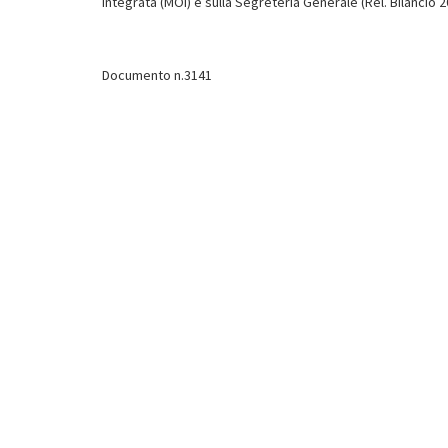
Integrata (MOI) e sulla Segreteria Generale (Rel. Bilancio 2
Documento n.3141