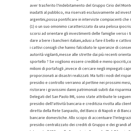
aver trasferito l?indebitamento del Gruppo Cirio del Monte
inadatti al pubblico, ma riservati esclusivamente ad investi
argentini,possa pontificare in interviste compiacenti che sa
(1) o un suo omonimo caratterizzato da una pelosa ipocrisi
scorsi ad orientare gli investimenti delle famiglie verso i t
dare a bere i banchieri italiani,adusi a fare il bello e cat
i cattivi consigli che hanno falcidiato le speranze di conser
autorità vigilanti,messe alle strette dai più recenti orient
sportello ? Se vogliono essere credibili e meno ipocriti,c
milioni di portafogli ,invece di cercare negli impiegati cap
proporzionati ai disastri realizzati. Ma tutti i nodi del ris
presidio e controllo verranno al pettine nei prossimi mesi,
ristorare i gravissimi danni patrimoniali subiti dai rispa
Delegati del San Paolo IMI, sono state attribuite le seguen
presidio dell?attività bancaria e creditizia rivolta alla cli
diretta della Rete Sanpaolo, del Banco di Napoli e di Ban
bancarie domestiche. Allo scopo di accentuare l?integrazi
presidio centralizzato dei crediti di Gruppo e dei grandi 