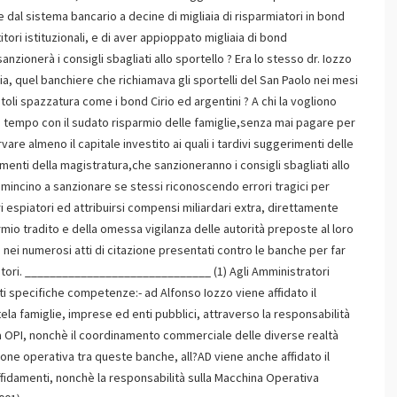
 dal sistema bancario a decine di migliaia di risparmiatori in bond
tori istituzionali, e di aver appioppato migliaia di bond
nzionerà i consigli sbagliati allo sportello ? Era lo stesso dr. Iozzo
a, quel banchiere che richiamava gli sportelli del San Paolo nei mesi
itoli spazzatura come i bond Cirio ed argentini ? A chi la vogliono
tivo tempo con il sudato risparmio delle famiglie,senza mai pagare per
vare almeno il capitale investito ai quali i tardivi suggerimenti delle
amenti della magistratura,che sanzioneranno i consigli sbagliati allo
omincino a sanzionare se stessi riconoscendo errori tragici per
ri espiatori ed attribuirsi compensi miliardari extra, direttamente
parmio tradito e della omessa vigilanza delle autorità preposte al loro
 nei numerosi atti di citazione presentati contro le banche per far
rmiatori. ______________________________ (1) Agli Amministratori
ti specifiche competenze:- ad Alfonso Iozzo viene affidato il
entela famiglie, imprese ed enti pubblici, attraverso la responsabilità
ca OPI, nonchè il coordinamento commerciale delle diverse realtà
one operativa tra queste banche, all?AD viene anche affidato il
affidamenti, nonchè la responsabilità sulla Macchina Operativa