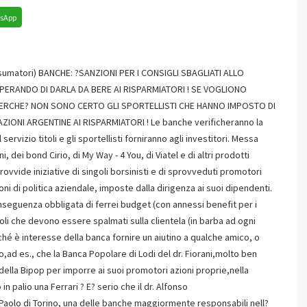
sApp
atori) BANCHE: ?SANZIONI PER I CONSIGLI SBAGLIATI ALLO
ERANDO DI DARLA DA BERE AI RISPARMIATORI ! SE VOGLIONO
 PERCHE? NON SONO CERTO GLI SPORTELLISTI CHE HANNO IMPOSTO DI
IONI ARGENTINE AI RISPARMIATORI ! Le banche verificheranno la
servizio titoli e gli sportellisti forniranno agli investitori. Messa
 dei bond Cirio, di My Way - 4 You, di Viatel e di altri prodotti
rovvide iniziative di singoli borsinisti e di sprovveduti promotori
oni di politica aziendale, imposte dalla dirigenza ai suoi dipendenti.
 conseguenza obbligata di ferrei budget (con annessi benefit per i
titoli che devono essere spalmati sulla clientela (in barba ad ogni
hé è interesse della banca fornire un aiutino a qualche amico, o
io,ad es., che la Banca Popolare di Lodi del dr. Fiorani,molto ben
della Bipop per imporre ai suoi promotori azioni proprie,nella
 palio una Ferrari ? E? serio che il dr. Alfonso
Paolo di Torino, una delle banche maggiormente responsabili nell?