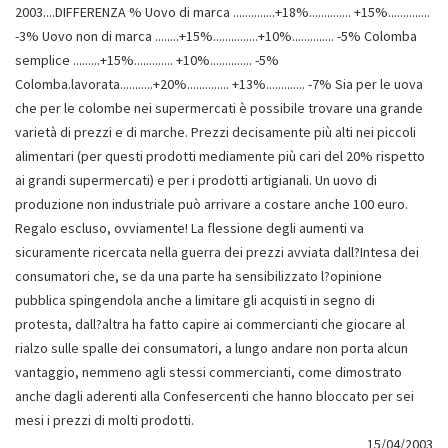
2003....DIFFERENZA % Uovo di marca ..............+18%.............. +15%..............
-3% Uovo non di marca ........+15%...............+10%.............. -5% Colomba
semplice .........+15%............. +10%.............. -5%
Colomba.lavorata...........+20%.............. +13%............. -7% Sia per le uova
che per le colombe nei supermercati è possibile trovare una grande
varietà di prezzi e di marche. Prezzi decisamente più alti nei piccoli
alimentari (per questi prodotti mediamente più cari del 20% rispetto
ai grandi supermercati) e per i prodotti artigianali. Un uovo di
produzione non industriale può arrivare a costare anche 100 euro.
Regalo escluso, ovviamente! La flessione degli aumenti va
sicuramente ricercata nella guerra dei prezzi avviata dall?Intesa dei
consumatori che, se da una parte ha sensibilizzato l?opinione
pubblica spingendola anche a limitare gli acquisti in segno di
protesta, dall?altra ha fatto capire ai commercianti che giocare al
rialzo sulle spalle dei consumatori, a lungo andare non porta alcun
vantaggio, nemmeno agli stessi commercianti, come dimostrato
anche dagli aderenti alla Confesercenti che hanno bloccato per sei
mesi i prezzi di molti prodotti.
15/04/2003