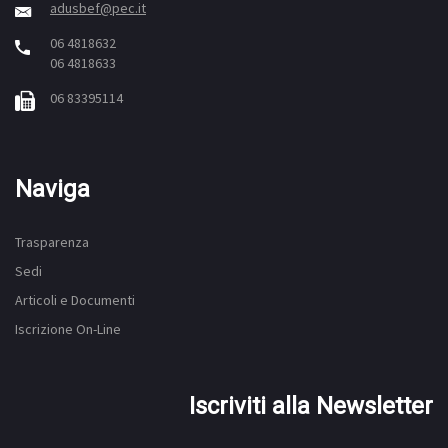
adusbef@pec.it
06 4818632
06 4818633
06 83395114
Naviga
Trasparenza
Sedi
Articoli e Documenti
Iscrizione On-Line
Iscriviti alla Newsletter