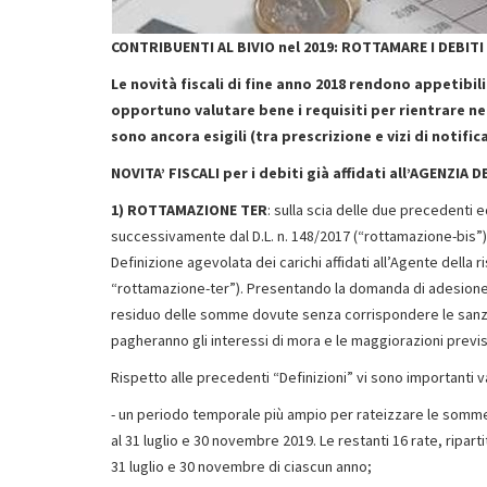
CONTRIBUENTI AL BIVIO nel 2019: ROTTAMARE I DEBITI
Le novità fiscali di fine anno 2018 rendono appetibili
opportuno valutare bene i requisiti per rientrare nel
sono ancora esigili (tra prescrizione e vizi di notifica
NOVITA’ FISCALI per i debiti già affidati all’AGENZIA
1) ROTTAMAZIONE TER
: sulla scia delle due precedenti e
successivamente dal D.L. n. 148/2017 (“rottamazione-bis”), 
Definizione agevolata dei carichi affidati all’Agente della
“rottamazione-ter”). Presentando la domanda di adesione, e
residuo delle somme dovute senza corrispondere le sanzioni
pagheranno gli interessi di mora e le maggiorazioni previs
Rispetto alle precedenti “Definizioni” vi sono importanti 
- un periodo temporale più ampio per rateizzare le somme d
al 31 luglio e 30 novembre 2019. Le restanti 16 rate, ripart
31 luglio e 30 novembre di ciascun anno;