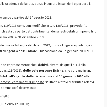
alla scadenza della rata, senza incorrere in sanzioni o perdere il
 % annuo a partire dal 1° agosto 2019.
e n. 119/2018 conv. con modifiche in L. n. 136/2018, prevede “lo
chiesta da parte del contribuente) dei singoli debiti di importo fino
gennaio 2000 al 31 dicembre 2010!
tenute nella Legge di bilancio 2019, di cui a lungo si è parlato, è il
ati all’Agenzia delle Entrate – Riscossione dal 1° gennaio 2000 al 31
 prevede espressamente che i
debiti
, diversi da quelli di cui allo
gge n. 119/2018),
delle sole persone fisiche
,
che versano in una
fidati all’agente della riscossione dal 1° gennaio 2000 alla
a omessi versamenti di imposte
risultanti a titolo di tributi e relativi
na somma così determinata:
500,00;
,01 a euro 12.500,00;