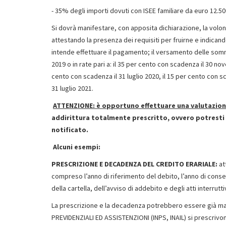
- 35% degli importi dovuti con ISEE familiare da euro 12.50
Si dovrà manifestare, con apposita dichiarazione, la volont
attestando la presenza dei requisiti per fruirne e indicando
intende effettuare il pagamento; il versamento delle som
2019 o in rate pari a: il 35 per cento con scadenza il 30 n
cento con scadenza il 31 luglio 2020, il 15 per cento con s
31 luglio 2021.
ATTENZIONE: è opportuno effettuare una valutazion
addirittura totalmente prescritto, ovvero potresti
notificato.
Alcuni esempi:
PRESCRIZIONE E DECADENZA DEL CREDITO ERARIALE:
at
compreso l’anno di riferimento del debito, l’anno di conseg
della cartella, dell’avviso di addebito e degli atti interruttiv
La prescrizione e la decadenza potrebbero essere già mat
PREVIDENZIALI ED ASSISTENZIONI (INPS, INAIL) si prescrivo