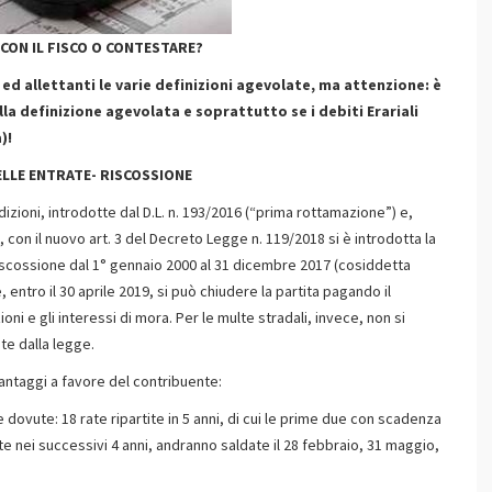
 CON IL FISCO O CONTESTARE?
 ed allettanti le varie definizioni agevolate, ma attenzione: è
la definizione agevolata e soprattutto se i debiti Erariali
)!
 DELLE ENTRATE- RISCOSSIONE
dizioni, introdotte dal D.L. n. 193/2016 (“prima rottamazione”) e,
con il nuovo art. 3 del Decreto Legge n. 119/2018 si è introdotta la
 riscossione dal 1° gennaio 2000 al 31 dicembre 2017 (cosiddetta
ntro il 30 aprile 2019, si può chiudere la partita pagando il
 e gli interessi di mora. Per le multe stradali, invece, non si
te dalla legge.
vantaggi a favore del contribuente:
ovute: 18 rate ripartite in 5 anni, di cui le prime due con scadenza
ite nei successivi 4 anni, andranno saldate il 28 febbraio, 31 maggio,