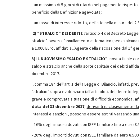
- un massimo di 5 giorni di ritardo nel pagamento rispetto 
beneficio della Definizione agevolata;
- un tasso di interesse ridotto, definito nella misura del 2
2) “STRALCIO” DEI DEBITI
: l’articolo 4 del Decreto Legg
stralcio” ovvero l’annullamento automatico (senza alcuna ri
a 1.000 Euro, affidati all’Agente della riscossione dal 1° 
3) IL NUOVISSIMO “SALDO E STRALCIO”:
novità finale con
saldo e stralcio anche della sorte capitale dei debiti affid
dicembre 2017.
Il comma 184 dell’art. 1 della Legge di Bilancio, infatti,
“stralcio” sopra evidenziato (all’articolo 4 del decreto-le
grave e comprovata situazione di difficoltà economica
,
af
data del 31 dicembre 2017
,
derivanti esclusivamente d
interessi e sanzioni, possono essere estinti versando u
- 16% degli importi dovuti con ISEE familiare fino a euro 8.
- 20% degli importi dovuti con ISEE familiare da euro 8.500