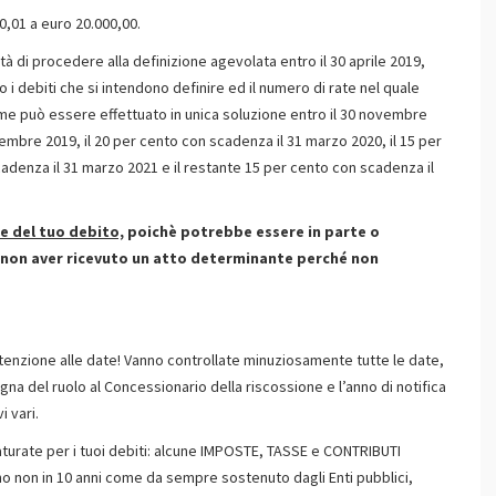
0,01 a euro 20.000,00.
à di procedere alla definizione agevolata entro il 30 aprile 2019,
 i debiti che si intendono definire ed il numero di rate nel quale
me può essere effettuato in unica soluzione entro il 30 novembre
ovembre 2019, il 20 per cento con scadenza il 31 marzo 2020, il 15 per
cadenza il 31 marzo 2021 e il restante 15 per cento con scadenza il
e del tuo debito,
poichè potrebbe essere in parte o
 non aver ricevuto un atto determinante perché non
tenzione alle date! Vanno controllate minuziosamente tutte le date,
na del ruolo al Concessionario della riscossione e l’anno di notifica
i vari.
urate per i tuoi debiti: alcune IMPOSTE, TASSE e CONTRIBUTI
no non in 10 anni come da sempre sostenuto dagli Enti pubblici,