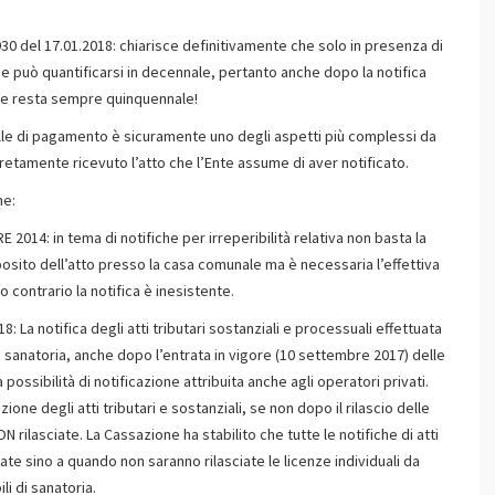
del 17.01.2018: chiarisce definitivamente che solo in presenza di
ne può quantificarsi in decennale, pertanto anche dopo la notifica
ste resta sempre quinquennale!
telle di pagamento è sicuramente uno degli aspetti più complessi da
retamente ricevuto l’atto che l’Ente assume di aver notificato.
ne:
014: in tema di notifiche per irreperibilità relativa non basta la
sito dell’atto presso la casa comunale ma è necessaria l’effettiva
 contrario la notifica è inesistente.
: La notifica degli atti tributari sostanziali e processuali effettuata
i sanatoria, anche dopo l’entrata in vigore (10 settembre 2017) delle
possibilità di notificazione attribuita anche agli operatori privati.
azione degli atti tributari e sostanziali, se non dopo il rilascio delle
rilasciate. La Cassazione ha stabilito che tutte le notifiche di atti
ate sino a quando non saranno rilasciate le licenze individuali da
li di sanatoria.