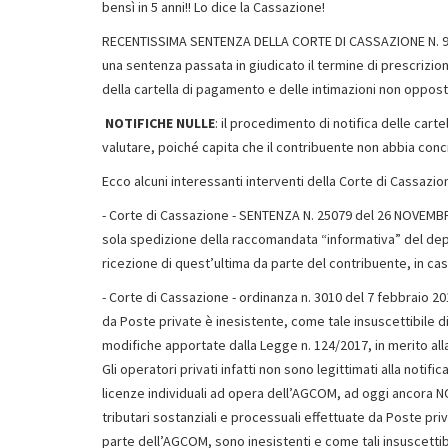
bensì in 5 anni!! Lo dice la Cassazione!
RECENTISSIMA SENTENZA DELLA CORTE DI CASSAZIONE N. 930 
una sentenza passata in giudicato il termine di prescrizio
della cartella di pagamento e delle intimazioni non oppo
NOTIFICHE NULLE
: il procedimento di notifica delle car
valutare, poiché capita che il contribuente non abbia conc
Ecco alcuni interessanti interventi della Corte di Cassazio
- Corte di Cassazione - SENTENZA N. 25079 del 26 NOVEMBRE 2
sola spedizione della raccomandata “informativa” del depo
ricezione di quest’ultima da parte del contribuente, in caso
- Corte di Cassazione - ordinanza n. 3010 del 7 febbraio 2018
da Poste private è inesistente, come tale insuscettibile d
modifiche apportate dalla Legge n. 124/2017, in merito alla 
Gli operatori privati infatti non sono legittimati alla notific
licenze individuali ad opera dell’AGCOM, ad oggi ancora NON 
tributari sostanziali e processuali effettuate da Poste priv
parte dell’AGCOM, sono inesistenti e come tali insuscettibi