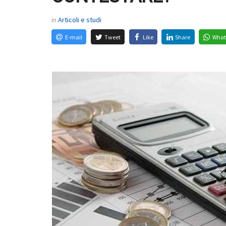
in
Articoli e studi
E-mail
Tweet
Like
Share
What