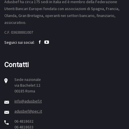
Adusbef ha circa 175
sedi
in Italia ed è membro della Federazione
Utenti Bancari Europei fondata con associazioni di Spagna, Francia,
Olanda, Gran Bretagna, operanti nei settori bancario, finanziario,
assicurativo.
C.F. 03638881007
Seguici sui social:
Contatti
Sede nazionale
via Bachelet 12
00185 Roma
info@adusbef.it
adusbef@pec.it
06 4818632
06 4818633