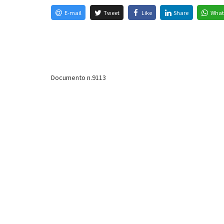
E-mail
Tweet
Like
Share
What
Documento n.9113