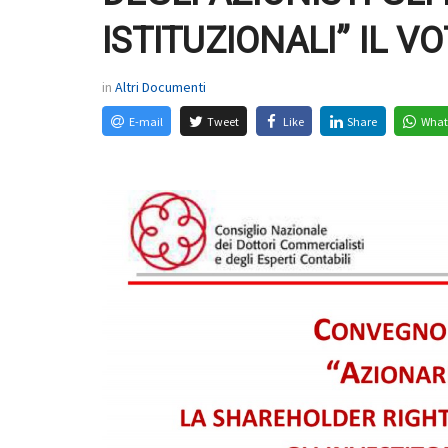
ISTITUZIONALI” IL 
in
Altri Documenti
E-mail
Tweet
Like
Share
What