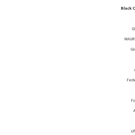
Black 
G
MAUR
GI
Fede
Fo
A
Uf