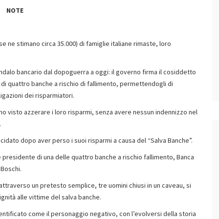
NOTE
se ne stimano circa 35.000) di famiglie italiane rimaste, loro
candalo bancario dal dopoguerra a oggi: il governo firma il cosiddetto
di quattro banche a rischio di fallimento, permettendogli di
igazioni dei risparmiatori.
anno visto azzerare i loro risparmi, senza avere nessun indennizzo nel
.
icidato dopo aver perso i suoi risparmi a causa del “Salva Banche”.
ice presidente di una delle quattro banche a rischio fallimento, Banca
ro Boschi.
attraverso un pretesto semplice, tre uomini chiusi in un caveau, si
dignità alle vittime del salva banche.
dentificato come il personaggio negativo, con l’evolversi della storia