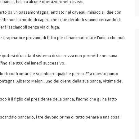
la banca, finisca alcune operazioni nel caveau.
perto da un passamontagna, entrato nel caveau, minaccia i due con
ente non ha modo di capire che i due derubati stanno cercando di
derà lasciandoli senza via di fuga.
l rapinatore provano di tutto pur di rianimarlo: lui è l'unico che può
ipotesi di uscita: il sistema di sicurezza non permette nessuna
ino alle 8:00 del lunedì successivo.
 modo di confrontarsi e scambiare qualche parola. E’ a questo punto
agna: Alberto Meloni, uno dei clienti della sua banca, vittima del
o è il figlio del presidente della banca, l'uomo che gli ha fatto
lo scandalo bancario, i tre devono prima di tutto penare a una cosa: