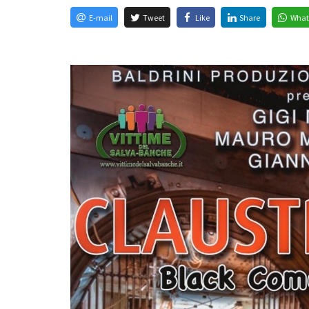
E-mail
Tweet
Like
Share
What