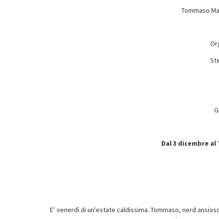
Tommaso Mart
Or
Ste
G
Dal 3 dicembre al
E’ venerdì di un'estate caldissima. Tommaso, nerd ansioso