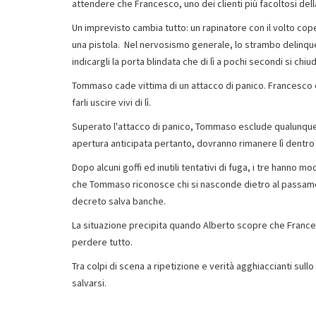
attendere che Francesco, uno dei clienti più facoltosi del
Un imprevisto cambia tutto: un rapinatore con il volto co
una pistola. Nel nervosismo generale, lo strambo delinqu
indicargli la porta blindata che di lì a pochi secondi si chiu
Tommaso cade vittima di un attacco di panico. Francesco e i
farli uscire vivi di lì.
Superato l'attacco di panico, Tommaso esclude qualunque 
apertura anticipata pertanto, dovranno rimanere lì dentro f
Dopo alcuni goffi ed inutili tentativi di fuga, i tre hanno
che Tommaso riconosce chi si nasconde dietro al passamont
decreto salva banche.
La situazione precipita quando Alberto scopre che Francesc
perdere tutto.
Tra colpi di scena a ripetizione e verità agghiaccianti sul
salvarsi.