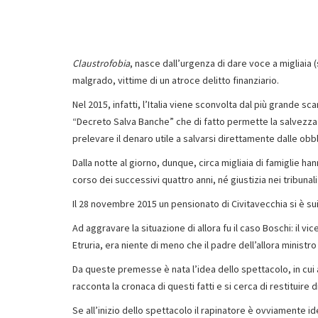
Claustrofobia
, nasce dall’urgenza di dare voce a migliaia (
malgrado, vittime di un atroce delitto finanziario.
Nel 2015, infatti, l’Italia viene sconvolta dal più grande s
“Decreto Salva Banche” che di fatto permette la salvezza 
prelevare il denaro utile a salvarsi direttamente dalle obbl
Dalla notte al giorno, dunque, circa migliaia di famiglie h
corso dei successivi quattro anni, né giustizia nei tribunali
Il 28 novembre 2015 un pensionato di Civitavecchia si è su
Ad aggravare la situazione di allora fu il caso Boschi: il v
Etruria, era niente di meno che il padre dell’allora minist
Da queste premesse è nata l’idea dello spettacolo, in cui 
racconta la cronaca di questi fatti e si cerca di restituire 
Se all’inizio dello spettacolo il rapinatore è ovviamente i